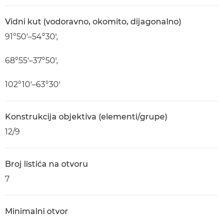
Vidni kut (vodoravno, okomito, dijagonalno)
91°50′–54°30′,
68°55′–37°50′,
102°10′–63°30′
Konstrukcija objektiva (elementi/grupe)
12/9
Broj listića na otvoru
7
Minimalni otvor