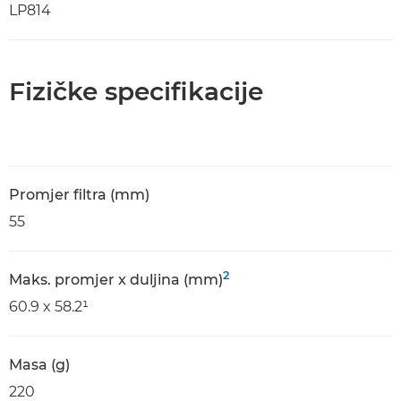
LP814
Fizičke specifikacije
Promjer filtra (mm)
55
2
Maks. promjer x duljina (mm)
60.9 x 58.2¹
Masa (g)
220