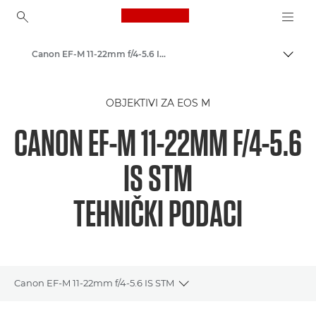
Canon Logo, back to ho
Canon EF-M 11-22mm f/4-5.6 IS STM - Objektivi - objektivi za kamere i fotoaparate
Uklju
Canon
OBJEKTIVI ZA EOS M
Objektivi za fotoaparate tvrtke Canon
CANON EF-M 11-22MM F/4-5.6
IS STM
TEHNIČKI PODACI
Canon EF-M 11-22mm f/4-5.6 IS STM
Toggle breadcrumbs