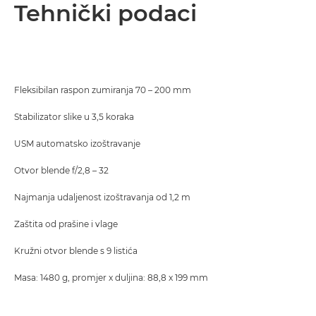
Pregled
Tehnički podaci
Tehnički podaci
Fleksibilan raspon zumiranja 70 – 200 mm
Stabilizator slike u 3,5 koraka
USM automatsko izoštravanje
Otvor blende f/2,8 – 32
Najmanja udaljenost izoštravanja od 1,2 m
Zaštita od prašine i vlage
Kružni otvor blende s 9 listića
Masa: 1480 g, promjer x duljina: 88,8 x 199 mm