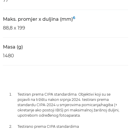
77
6
Maks. promjer x duljina (mm)
88,8 x 199
Masa (g)
1480
Testiran prema CIPA standardima. Objektivi koji su se
pojavili na tržištu nakon srpnja 2024. testirani prema
standardu CIPA-2024 u smjerovima pomicanja/nagiba (+
okretanje ako postoji IBIS) pri maksimalnoj žarišnoj duljini,
upotrebom određenog fotoaparata.
Testirano prema CIPA standardima