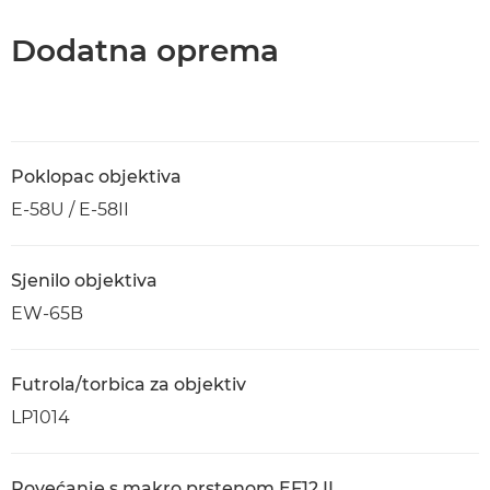
Dodatna oprema
Poklopac objektiva
E-58U / E-58II
Sjenilo objektiva
EW-65B
Futrola/torbica za objektiv
LP1014
Povećanje s makro prstenom EF12 II