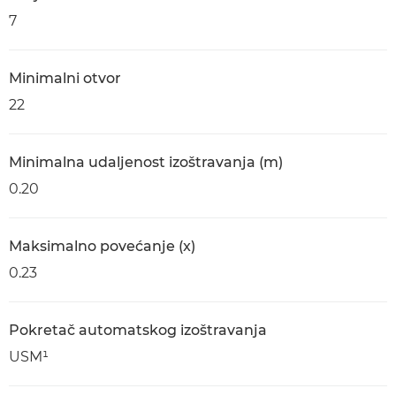
7
Minimalni otvor
22
Minimalna udaljenost izoštravanja (m)
0.20
Maksimalno povećanje (x)
0.23
Pokretač automatskog izoštravanja
USM¹