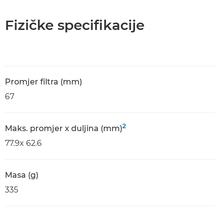
Fizičke specifikacije
Promjer filtra (mm)
67
2
Maks. promjer x duljina (mm)
77.9x 62.6
Masa (g)
335