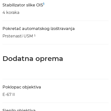
1
Stabilizator slike OIS
4 koraka
Pokretač automatskog izoštravanja
Prstenasti USM ¹
Dodatna oprema
Poklopac objektiva
E-67 II
Sjenilo objektiva