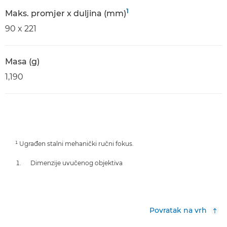
1
Maks. promjer x duljina (mm)
90 x 221
Masa (g)
1,190
¹ Ugrađen stalni mehanički ručni fokus.
Dimenzije uvučenog objektiva
Povratak na vrh