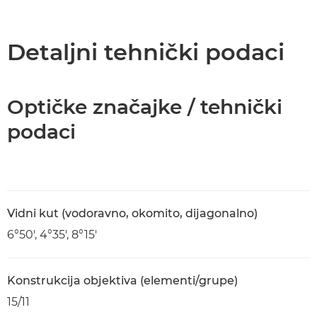
Pregled
Tehnički podaci
Detaljni tehnički podaci
Optičke značajke / tehnički
podaci
Vidni kut (vodoravno, okomito, dijagonalno)
6°50', 4°35', 8°15'
Konstrukcija objektiva (elementi/grupe)
15/11