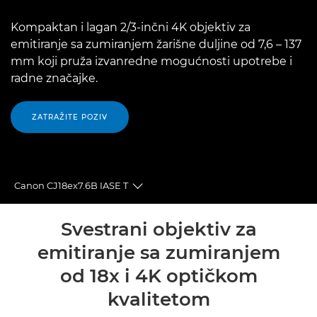
Kompaktan i lagan 2/3-inčni 4K objektiv za
emitiranje sa zumiranjem žarišne duljine od 7,6 – 137
mm koji pruža izvanredne mogućnosti upotrebe i
radne značajke.
ZATRAŽITE POZIV
Canon CJ18ex7.6B IASE T
Toggle breadcrumbs
Pregled
Svestrani objektiv za
emitiranje sa zumiranjem
Tehnički podaci
od 18x i 4K optičkom
Podrška
kvalitetom