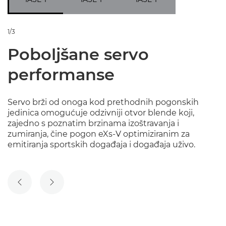
1/3
Poboljšane servo
performanse
Servo brži od onoga kod prethodnih pogonskih
jedinica omogućuje odzivniji otvor blende koji,
zajedno s poznatim brzinama izoštravanja i
zumiranja, čine pogon eXs-V optimiziranim za
emitiranja sportskih događaja i događaja uživo.
PRETHODNI SLAJD
SLJEDEĆI SLAJD