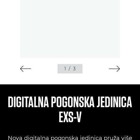
1
/
3
DIGITALNA POGONSKA JEDINICA
EXS-V
Nova digitalna pogonska jedinica pruža više