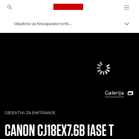
Canon Logo, back to ho
Objektivi za fotoaparate tvrtke Canon
Uklju
Canon
Galerija

OBJEKTIVI ZA EMITIRANJE
CANON
CJ18EX7.6B IASE T