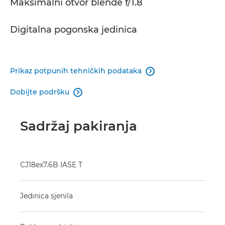
Maksimalni otvor blende f/1.8
Digitalna pogonska jedinica
Prikaz potpunih tehničkih podataka

Dobijte podršku

Sadržaj pakiranja
CJ18ex7.6B IASE T
Jedinica sjenila