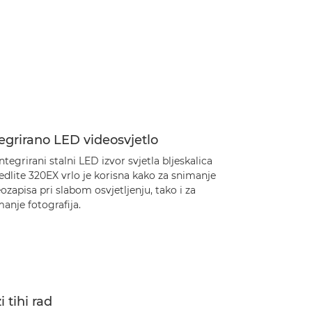
egrirano LED videosvjetlo
ntegrirani stalni LED izvor svjetla bljeskalica
dlite 320EX vrlo je korisna kako za snimanje
ozapisa pri slabom osvjetljenju, tako i za
anje fotografija.
i tihi rad