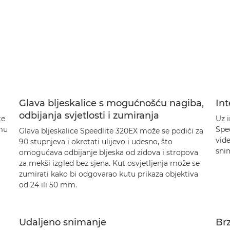
Glava bljeskalice s mogućnošću nagiba,
Int
odbijanja svjetlosti i zumiranja
te
Uz i
 mu
Spee
Glava bljeskalice Speedlite 320EX može se podići za
vide
90 stupnjeva i okretati ulijevo i udesno, što
snim
omogućava odbijanje bljeska od zidova i stropova
za mekši izgled bez sjena. Kut osvjetljenja može se
zumirati kako bi odgovarao kutu prikaza objektiva
od 24 ili 50 mm.
Udaljeno snimanje
Brz