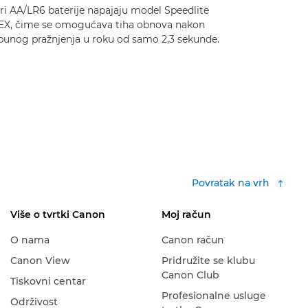
ri AA/LR6 baterije napajaju model Speedlite
EX, čime se omogućava tiha obnova nakon
punog pražnjenja u roku od samo 2,3 sekunde.
Povratak na vrh
Više o tvrtki Canon
Moj račun
O nama
Canon račun
Canon View
Pridružite se klubu
Canon Club
Tiskovni centar
Profesionalne usluge
Održivost