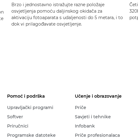
Brzo i jednostavno istražujte razne položaje
Četi
osvjetljenja pomoću daljinskog okidača za
320
on
aktivaciju fotoaparata s udaljenosti do 5 metara, i to
pot
te
dok vi prilagođavate osvjetljenje.
Pomoć i podrška
Učenje i obrazovanje
Upravljački programi
Priče
Softver
Savjeti i tehnike
Priručnici
Infobank
Programske datoteke
Priče profesionalaca