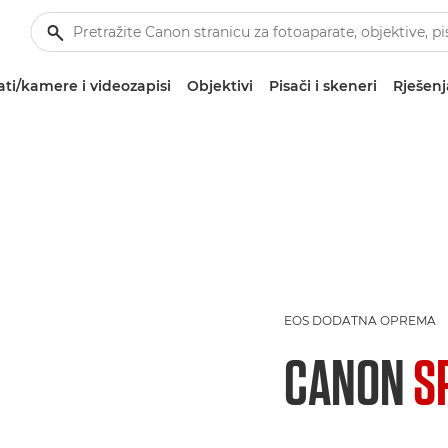
ti/kamere i videozapisi
Objektivi
Pisači i skeneri
Rješenj
EOS DODATNA OPREMA
CANON
S