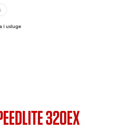
a i usluge
PEEDLITE 320EX