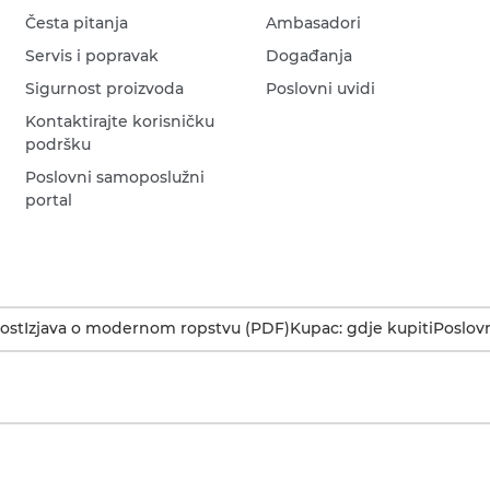
Česta pitanja
Ambasadori
Servis i popravak
Događanja
Sigurnost proizvoda
Poslovni uvidi
Kontaktirajte korisničku
podršku
Poslovni samoposlužni
portal
ost
Izjava o modernom ropstvu (PDF)
Kupac: gdje kupiti
Poslovn