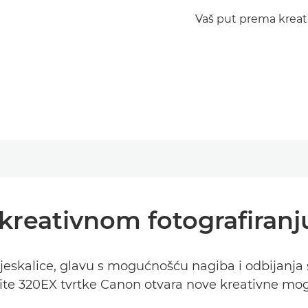
Vaš put prema kreati
kreativnom fotografiranju
skalice, glavu s mogućnošću nagiba i odbijanja svje
te 320EX tvrtke Canon otvara nove kreativne moguć