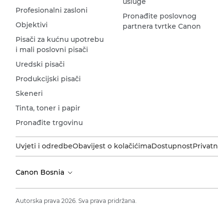
usluge
Profesionalni zasloni
Pronađite poslovnog
Objektivi
partnera tvrtke Canon
Pisači za kućnu upotrebu
i mali poslovni pisači
Uredski pisači
Produkcijski pisači
Skeneri
Tinta, toner i papir
Pronađite trgovinu
Uvjeti i odredbe
Obavijest o kolačićima
Dostupnost
Privatn
Canon Bosnia
Autorska prava 2026. Sva prava pridržana.