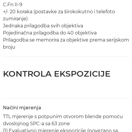
C.Fn II-9
+/- 20 koraka (postavke za širokokutno i telefoto
zumiranje)
Jednaka prilagodba svih objektiva
Pojedinačna prilagodba do 40 objektiva
Prilagodba se memorira za objektive prema serijskom
broju
KONTROLA EKSPOZICIJE
Načini mjerenja
TTL mjerenje s potpunim otvorom blende pomoću
dvoslojnog SPC-a sa 63 zone
(1) Evaluativno mjerenje ekspozicije (povezano sa