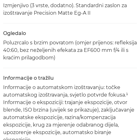
Izmjenjivo (3 vrste, dodatno). Standardni zaslon za
izoštravanje Precision Matte Eg-A II
Ogledalo
Poluzrcalo s brzim povratom (omjer prijenos: refleksija
40:60, bez neželjenih efekata za EF600 mm f/4 ili s
kraćim prilagodbom)
Informacije o tražilu
Informacije o automatskom izoštravanju: točke
automatskog izoštravanja, svjetlo potvrde fokusa.¹
Informacije o ekspoziciji: trajanje ekspozicije, otvor
blende, ISO brzina (uvijek se prikazuje), zaključavanje
automatske ekspozicije, razina/kompenzacija
ekspozicije, krug za mjerenje odabranog dijela,
upozorenje ekspozicije, automatsko biranje
ekspozicije.