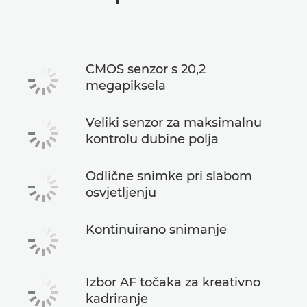
Tehnički podaci
CMOS senzor s 20,2
megapiksela
Veliki senzor za maksimalnu
kontrolu dubine polja
Odlične snimke pri slabom
osvjetljenju
Kontinuirano snimanje
Izbor AF točaka za kreativno
kadriranje