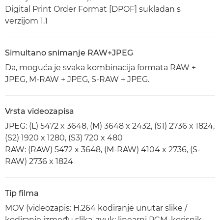
Digital Print Order Format [DPOF] sukladan s
verzijom 1.1
Simultano snimanje RAW+JPEG
Da, moguća je svaka kombinacija formata RAW +
JPEG, M-RAW + JPEG, S-RAW + JPEG.
Vrsta videozapisa
JPEG: (L) 5472 x 3648, (M) 3648 x 2432, (S1) 2736 x 1824,
(S2) 1920 x 1280, (S3) 720 x 480
RAW: (RAW) 5472 x 3648, (M-RAW) 4104 x 2736, (S-
RAW) 2736 x 1824
Tip filma
MOV (videozapis: H.264 kodiranje unutar slike /
kodiranje između slika, zvuk: linearni PCM, korisnik