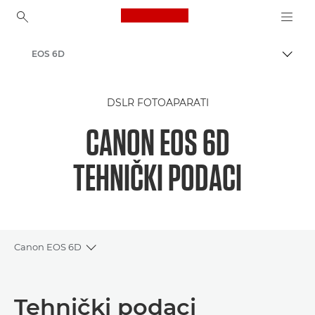
Canon Logo, back to ho
EOS 6D
Uklju
Canon
DSLR FOTOAPARATI
CANON EOS 6D
TEHNIČKI PODACI
Canon EOS 6D
Toggle breadcrumbs
Pregled
Tehnički podaci