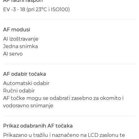
AF radni raspon
EV -3 - 18 (pri 23°C i ISO100)
AF modusi
AI izoštravanje
Jedna snimka
AI servo
AF odabir točaka
Automatski odabir
Ručni odabir
AF točke mogu se odabrati zasebno za okomito i
vodoravno snimanje
Prikaz odabranih AF točaka
Prikazano u tražilu i naznačeno na LCD zaslonu te