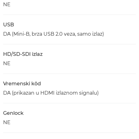
NE
USB
DA (Mini-B, brza USB 2.0 veza, samo izlaz)
HD/SD-SDI izlaz
NE
Vremenski kôd
DA (prikazan u HDMI izlaznom signalu)
Genlock
NE