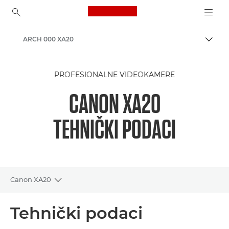
Canon Logo, back to ho
ARCH 000 XA20
Uklju
Canon
PROFESIONALNE VIDEOKAMERE
CANON XA20
TEHNIČKI PODACI
Canon XA20
Toggle breadcrumbs
Pregled
Tehnički podaci