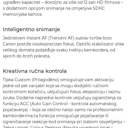
ugrađeni kapacitet – dovoljno za više od 12 sati HD filmova –
s dodatnom opcijom snimanja na izmjenjive SDHC
memorijske kartice.
Inteligentno snimanje
Jedinstveni Instant AF (Trenutni AF) sustav tvrtke brzo
Canon postiže visokoprecizan fokus. Optički stabilizator slike
velikog dometa pobjeđuje svaku trešnju kamkordera, od
sporih do brzih pokreta.
Kreativna ručna kontrola
Tipka Custom (Prilagođeno) omogućuje vam aktivaciju
jedne od pet varijabli koje se mogu dodijeliti ručnom
kontrolnom kotačiću, uključujući fokus, ekspoziciju i razinu
zvuka. Dodatne napredne kontrole uključuju ograničenja za
funkciju AGC (Auto Gain Control - kontrola automatskog
pojačavanja) – koja se obično nalazi samo na profesionalnim
kamkorderima; ta funkcija omogućuje pojačavanje ili
ograničavanje reakcije kod snimanja pri slabom osvjetljenju –
Zebra uzorak, Colour Peaking (Najviša vrijednost boje) i