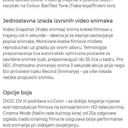
rezultati na Colour Bar/Test Tone (Traka boje/Probni ton).
Jednostavna izrada izvrsnih video snimaka
Video Snapshot (Video snimka) snima kratke filmove u
trajanju od 4 sekunde - idealna je za kasnije sastavljanje
popisa snimaka. Montirane kratke filmove možete
reproducirati uz glazbu po svom izboru. Tehnologija
prepoznavanja lica automatski optimizira postavke za
savršene snimke ljudi, prepoznavajući do 35 lica u kadru. Pre
REC (Prethodno snimanje) snima 3 sekunde akcije prije nego
što pritisnete tipku Record (Snimanje) – pa više nikada
nećete propustiti snimku.
Opcije boja
DIGIC DV III podržava x.v.Color – za dublje, bogatije nijanse
kod reprodukcije filmova na kompatibilnim HD televizorima.
Cinema Mode (Način rada kućnog kina) od 25p odgovara
izgledu tradicionalnog filma te osigurava bolje performanse
kod snimanja pri slabijem osvjetljenju.