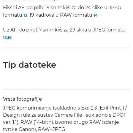
Fiksni AF: do pribl. 9 snimki/s za do 24 slike u JPEG
formatu
, 19 kadrova u RAW formatu
13
14
Uz AF: do pribl. 7 snimki/s za 29 slika u JPEG formatu
,
15
16
Tip datoteke
Vrsta fotografije
JPEG komprimiranje (sukladno s Exif 2.3 [Exif Print]) /
Design rule za sustav Camera File i sukladno s DPOF
ver. 1.1), RAW (14-bitni, izvorno drugo RAW izdanje
tvrtke Canon), RAW+JPEG