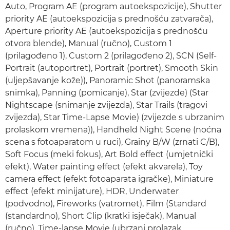
Auto, Program AE (program autoekspozicije), Shutter
priority AE (autoekspozicija s prednošću zatvarača),
Aperture priority AE (autoekspozicija s prednošću
otvora blende), Manual (ručno), Custom 1
(prilagođeno 1), Custom 2 (prilagođeno 2), SCN (Self-
Portrait (autoportret), Portrait (portret), Smooth Skin
(uljepšavanje kože)), Panoramic Shot (panoramska
snimka), Panning (pomicanje), Star (zvijezde) (Star
Nightscape (snimanje zvijezda), Star Trails (tragovi
zvijezda), Star Time-Lapse Movie) (zvijezde s ubrzanim
prolaskom vremena)), Handheld Night Scene (noćna
scena s fotoaparatom u ruci), Grainy B/W (zrnati C/B),
Soft Focus (meki fokus), Art Bold effect (umjetnički
efekt), Water painting effect (efekt akvarela), Toy
camera effect (efekt fotoaparata igračke), Miniature
effect (efekt minijature), HDR, Underwater
(podvodno), Fireworks (vatromet), Film (Standard
(standardno), Short Clip (kratki isječak), Manual
(ručno), Time-lapse Movie (ubrzani prolazak