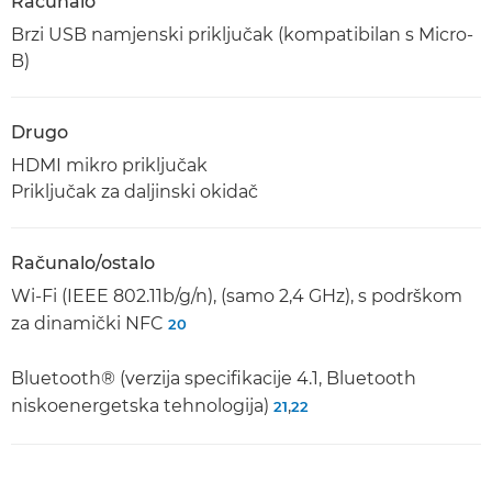
Računalo
Brzi USB namjenski priključak (kompatibilan s Micro-
B)
Drugo
HDMI mikro priključak
Priključak za daljinski okidač
Računalo/ostalo
Wi-Fi (IEEE 802.11b/g/n), (samo 2,4 GHz), s podrškom
za dinamički NFC
20
Bluetooth® (verzija specifikacije 4.1, Bluetooth
niskoenergetska tehnologija)
,
21
22