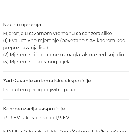
Načini mjerenja
Mjerenje u stvarnom vremenu sa senzora slike
(1) Evaluativno mjerenje (povezano s AF kadrom kod
prepoznavanja lica)
(2) Mjerenje cijele scene uz naglasak na središnji dio
(3) Mjerenje odabranog dijela
Zadržavanje automatske ekspozicije
Da, putem prilagodljivih tipaka
Kompenzacija ekspozicije
+/- 3 EV u koracima od 1/3 EV
ND filtar (3 koraka) Uključeno/Automatski/Isključeno