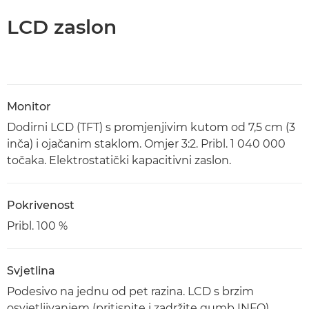
LCD zaslon
Monitor
Dodirni LCD (TFT) s promjenjivim kutom od 7,5 cm (3
inča) i ojačanim staklom. Omjer 3:2. Pribl. 1 040 000
točaka. Elektrostatički kapacitivni zaslon.
Pokrivenost
Pribl. 100 %
Svjetlina
Podesivo na jednu od pet razina. LCD s brzim
osvjetljivanjem (pritisnite i zadržite gumb INFO)