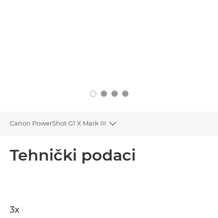
Canon PowerShot G1 X Mark III
Toggle breadcrumbs
Pregled
Tehnički podaci
Tehnički podaci
3x