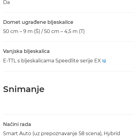
Da
Domet ugrađene bljeskalice
50 cm – 9 m (Š) / 50 cm – 4,5 m (T)
Vanjska bljeskalica
E-TTL s bljeskalicama Speedlite serije EX
12
Snimanje
Načini rada
Smart Auto (uz prepoznavanje 58 scena), Hybrid