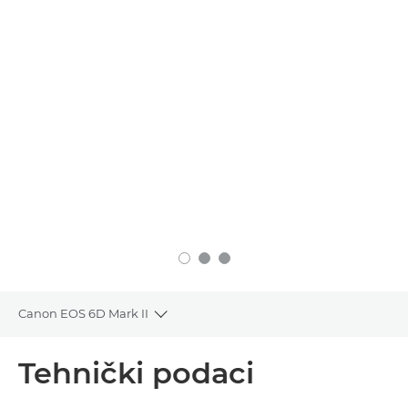
Canon EOS 6D Mark II
Toggle breadcrumbs
Pregled
Tehnički podaci
Tehnički podaci