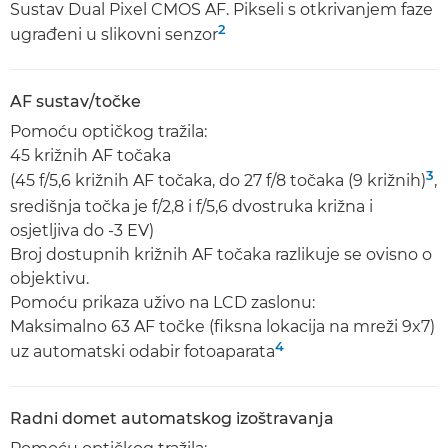
Sustav Dual Pixel CMOS AF. Pikseli s otkrivanjem faze
2
ugrađeni u slikovni senzor
AF sustav/točke
Pomoću optičkog tražila:
45 križnih AF točaka
3
(45 f/5,6 križnih AF točaka, do 27 f/8 točaka (9 križnih)
,
središnja točka je f/2,8 i f/5,6 dvostruka križna i
osjetljiva do -3 EV)
Broj dostupnih križnih AF točaka razlikuje se ovisno o
objektivu.
Pomoću prikaza uživo na LCD zaslonu:
Maksimalno 63 AF točke (fiksna lokacija na mreži 9x7)
4
uz automatski odabir fotoaparata
Radni domet automatskog izoštravanja