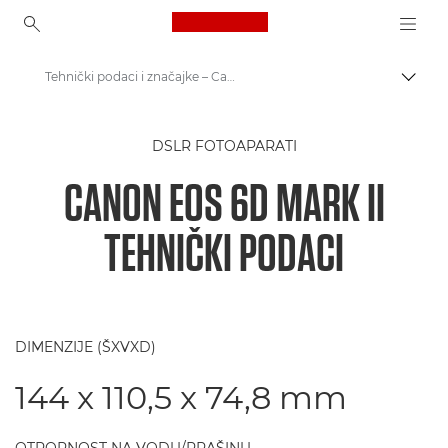
Canon Logo, back to ho
Tehnički podaci i značajke – Canon EOS 6D Mark II
Uklju
Canon
DSLR FOTOAPARATI
Digitalni fotoaparati
CANON EOS 6D MARK II
Canon EOS 6D Mark II – fotoaparati
TEHNIČKI PODACI
DIMENZIJE (ŠXVXD)
144 x 110,5 x 74,8 mm