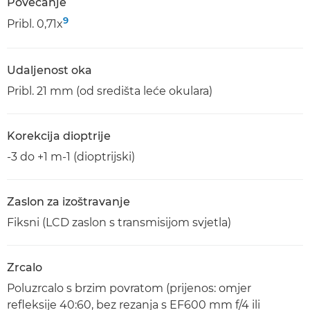
Povećanje
9
Pribl. 0,71x
Udaljenost oka
Pribl. 21 mm (od središta leće okulara)
Korekcija dioptrije
-3 do +1 m-1 (dioptrijski)
Zaslon za izoštravanje
Fiksni (LCD zaslon s transmisijom svjetla)
Zrcalo
Poluzrcalo s brzim povratom (prijenos: omjer
refleksije 40:60, bez rezanja s EF600 mm f/4 ili