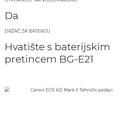
OTPORNOST NA VODU/PRAŠINU
Da
DRŽAČ ZA BATERIJU
Hvatište s baterijskim
pretincem BG-E21