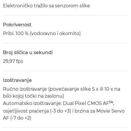
Elektroničko tražilo sa senzorom slike
Pokrivenost
Pribl. 100 % (vodoravno i okomito)
Broj sličica u sekundi
29,97 fps
Izoštravanje
Ručno izoštravanje (povećavanje slike 5 x ili 10 x na
bilo kojoj točki na zaslonu)
14
Automatsko izoštravanje: Dual Pixel CMOS AF
,
osjetljivost praćenja (-3 do +3) i brzina za Movie Servo
AF (-7 do +2)