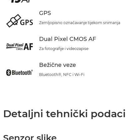
GPS
Zemljopisno označavanje tijekom snimanja
Dual Pixel CMOS AF
Za fotografije i videozapise
Bežične veze
Bluetooth®, NFC i Wi-Fi
Detaljni tehnički podaci
Senzor slike