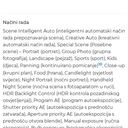
Načini rada
Scene Intelligent Auto (inteligentni automatski način
rada prepoznavanja scena), Creative Auto (kreativni
automatski način rada), Special Scene (Posebne
scene) – Portrait (portret), Group Photo (grupna
fotografija), Landscape (pejzaž), Sports (sport), Kids
10
(djeca), Panning (kontinuirano pomicanje)
, Close-up
(krupni plan), Food (hrana), Candlelight (svjetlost
svijeće), Night Portrait (noćni portreti), Handheld
Night Scene (noćna scena s fotoaparatom u ruci),
HDR Backlight Control (HDR kontrola pozadinskog
osvjetljenja)), Program AE (program autoekspozicije),
Shutter priority AE (autoekspozicija s prednošću
zatvarača), Aperture priority AE (autoekspozicija s
prednošću otvora blende), Manual exposure (ručna
ekspozicija), Bulb exposure (beskonačna ekspozicija),