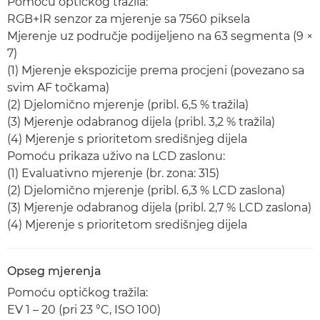
Pomoću optičkog tražila:
RGB+IR senzor za mjerenje sa 7560 piksela
Mjerenje uz područje podijeljeno na 63 segmenta (9 ×
7)
(1) Mjerenje ekspozicije prema procjeni (povezano sa
svim AF točkama)
(2) Djelomično mjerenje (pribl. 6,5 % tražila)
(3) Mjerenje odabranog dijela (pribl. 3,2 % tražila)
(4) Mjerenje s prioritetom središnjeg dijela
Pomoću prikaza uživo na LCD zaslonu:
(1) Evaluativno mjerenje (br. zona: 315)
(2) Djelomično mjerenje (pribl. 6,3 % LCD zaslona)
(3) Mjerenje odabranog dijela (pribl. 2,7 % LCD zaslona)
(4) Mjerenje s prioritetom središnjeg dijela
Opseg mjerenja
Pomoću optičkog tražila:
EV 1 – 20 (pri 23 °C, ISO 100)