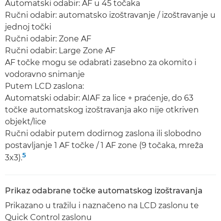
Automatski odabir: AF u 45 točaka
Ručni odabir: automatsko izoštravanje / izoštravanje u
jednoj točki
Ručni odabir: Zone AF
Ručni odabir: Large Zone AF
AF točke mogu se odabrati zasebno za okomito i
vodoravno snimanje
Putem LCD zaslona:
Automatski odabir: AIAF za lice + praćenje, do 63
točke automatskog izoštravanja ako nije otkriven
objekt/lice
Ručni odabir putem dodirnog zaslona ili slobodno
postavljanje 1 AF točke / 1 AF zone (9 točaka, mreža
5
3x3).
Prikaz odabrane točke automatskog izoštravanja
Prikazano u tražilu i naznačeno na LCD zaslonu te
Quick Control zaslonu