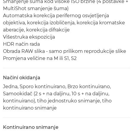
Smanjenje šuma kod visoke ISO brzine (4 postavke +
MultiShot smanjenje šuma)
Automatska korekcija perifernog osvjetljenja
objektiva, korekcija izobličenja, korekcija kromatske
aberacije, korekcija difrakcije
Višestruka ekspozicija
HDR način rada
Obrada RAW slika - samo prilikom reprodukcije slike
Promjena veličine na M ili S1, S2
Načini okidanja
Jedna, Sporo kontinuirano, Brzo kontinuirano,
Samookidač (2 s + na daljinu, 10 s + na daljinu,
kontinuirano), tiho jednostruko snimanje, tiho
kontinuirano snimanje
Kontinuirano snimanje