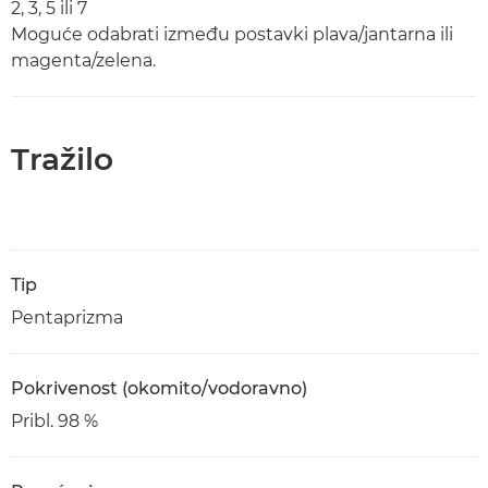
2, 3, 5 ili 7
Moguće odabrati između postavki plava/jantarna ili
magenta/zelena.
Tražilo
Tip
Pentaprizma
Pokrivenost (okomito/vodoravno)
Pribl. 98 %