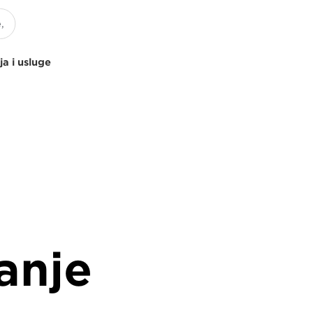
ja i usluge
anje