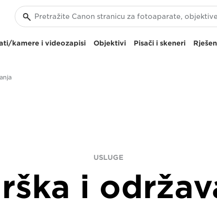
ti/kamere i videozapisi
Objektivi
Pisači i skeneri
Rješen
anja
USLUGE
rška i održav