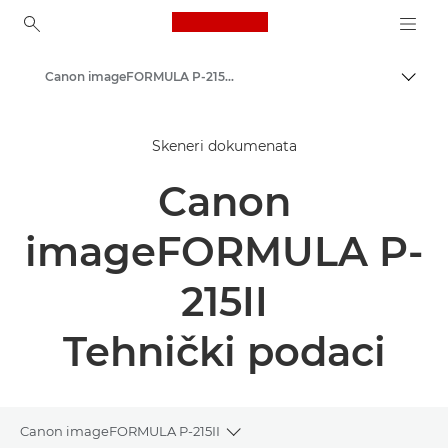
Canon Logo, back to ho
Canon imageFORMULA P-215II - Skeneri dokumenata
Uklju
Canon
Skeneri dokumenata
Rješenja i usluge
Canon
Poslovni proizvodi
Skeneri za dom i ured
imageFORMULA P-
Skeneri dokumenata
215II
Tehnički podaci
Canon imageFORMULA P-215II
Toggle breadcrumbs