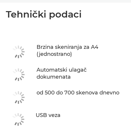
Pregled
Tehnički podaci
Tehnički podaci
Preuzimanje PDF-a
Brzina skeniranja za A4
(jednostrano)
Automatski ulagač
dokumenata
od 500 do 700 skenova dnevno
USB veza