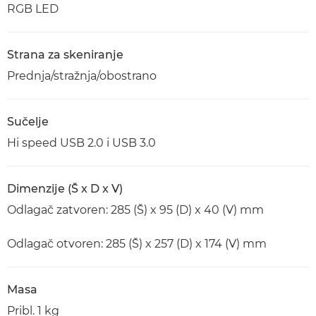
RGB LED
Strana za skeniranje
Prednja/stražnja/obostrano
Sučelje
Hi speed USB 2.0 i USB 3.0
Dimenzije (Š x D x V)
Odlagač zatvoren: 285 (Š) x 95 (D) x 40 (V) mm
Odlagač otvoren: 285 (Š) x 257 (D) x 174 (V) mm
Masa
Pribl. 1 kg