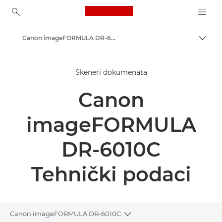
Canon Logo, back to ho
Canon imageFORMULA DR-6010C - Skeneri dokumenata
Uklju
Canon
Skeneri dokumenata
Rješenja i usluge
Canon
Poslovni proizvodi
Skeneri za dom i ured
imageFORMULA
Skeneri dokumenata
DR-6010C
Tehnički podaci
Canon imageFORMULA DR-6010C
Toggle breadcrumbs