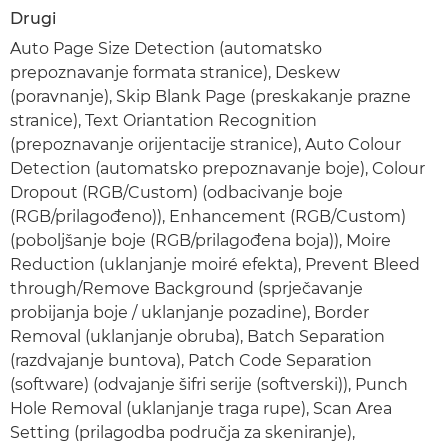
Drugi
Auto Page Size Detection (automatsko
prepoznavanje formata stranice), Deskew
(poravnanje), Skip Blank Page (preskakanje prazne
stranice), Text Oriantation Recognition
(prepoznavanje orijentacije stranice), Auto Colour
Detection (automatsko prepoznavanje boje), Colour
Dropout (RGB/Custom) (odbacivanje boje
(RGB/prilagođeno)), Enhancement (RGB/Custom)
(poboljšanje boje (RGB/prilagođena boja)), Moire
Reduction (uklanjanje moiré efekta), Prevent Bleed
through/Remove Background (sprječavanje
probijanja boje / uklanjanje pozadine), Border
Removal (uklanjanje obruba), Batch Separation
(razdvajanje buntova), Patch Code Separation
(software) (odvajanje šifri serije (softverski)), Punch
Hole Removal (uklanjanje traga rupe), Scan Area
Setting (prilagodba područja za skeniranje),