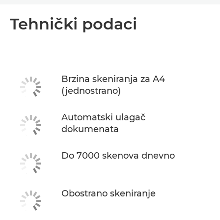
Pregled
Tehnički podaci
Tehnički podaci
Brzina skeniranja za A4
(jednostrano)
Automatski ulagač
dokumenata
Do 7000 skenova dnevno
Obostrano skeniranje