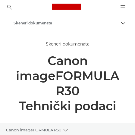
Canon Logo, back to ho
Skeneri dokumenata
Uklju
Canon
Skeneri dokumenata
Rješenja i usluge
Canon
Poslovni proizvodi
Skeneri za dom i ured
imageFORMULA
R30
Tehnički podaci
Canon imageFORMULA R30
Toggle breadcrumbs