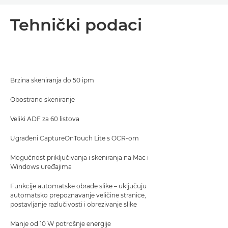
Pregled
Tehnički podaci
Tehnički podaci
Podrška
Brzina skeniranja do 50 ipm
Preuzimanje PDF-a
Obostrano skeniranje
Veliki ADF za 60 listova
Ugrađeni CaptureOnTouch Lite s OCR-om
Mogućnost priključivanja i skeniranja na Mac i
Windows uređajima
Funkcije automatske obrade slike – uključuju
automatsko prepoznavanje veličine stranice,
postavljanje razlučivosti i obrezivanje slike
Manje od 10 W potrošnje energije