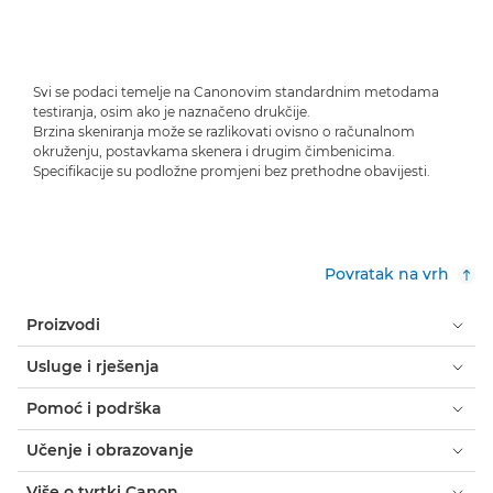
Svi se podaci temelje na Canonovim standardnim metodama
testiranja, osim ako je naznačeno drukčije.
Brzina skeniranja može se razlikovati ovisno o računalnom
okruženju, postavkama skenera i drugim čimbenicima.
Specifikacije su podložne promjeni bez prethodne obavijesti.
Povratak na vrh
Proizvodi
Usluge i rješenja
Pomoć i podrška
Učenje i obrazovanje
Više o tvrtki Canon