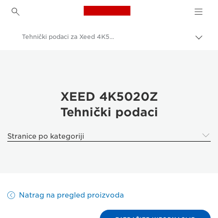
Canon Logo, back to h
Tehnički podaci za Xeed 4K5020Z
Uklju
trag
Canon
Rješenja i usluge
Poslovni proizvodi
XEED 4K5020Z
Tehnički podaci
Projektori
XEED 4K5020Z | Laser 4K projector
Stranice po kategoriji
Natrag na pregled proizvoda