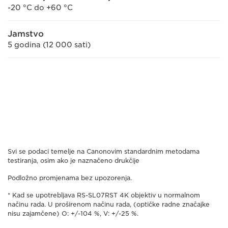
-20 °C do +60 °C
Jamstvo
5 godina (12 000 sati)
Svi se podaci temelje na Canonovim standardnim metodama
testiranja, osim ako je naznačeno drukčije
Podložno promjenama bez upozorenja.
* Kad se upotrebljava RS-SL07RST 4K objektiv u normalnom
načinu rada. U proširenom načinu rada, (optičke radne značajke
nisu zajamčene) O: +/-104 %, V: +/-25 %.