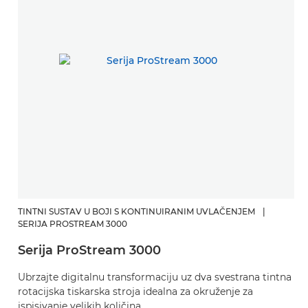
TINTNI SUSTAV U BOJI S KONTINUIRANIM UVLAČENJEM
|
DI
SERIJA PROSTREAM 3000
S
Serija ProStream 3000
E
Ubrzajte digitalnu transformaciju uz dva svestrana tintna
p
rotacijska tiskarska stroja idealna za okruženje za
p
ispisivanje velikih količina.