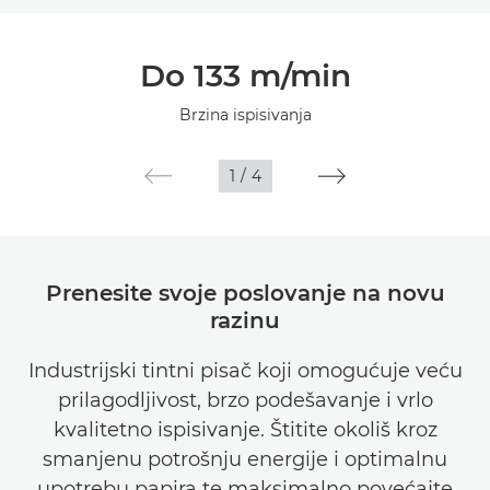
Pregled
Do 133 m/min
Tehnički podaci
Brzina ispisivanja
1
/
4
Prenesite svoje poslovanje na novu
razinu
Industrijski tintni pisač koji omogućuje veću
prilagodljivost, brzo podešavanje i vrlo
kvalitetno ispisivanje. Štitite okoliš kroz
smanjenu potrošnju energije i optimalnu
upotrebu papira te maksimalno povećajte