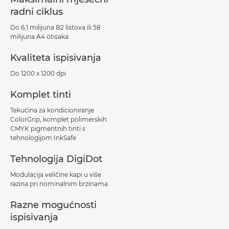
radni ciklus
Do 6,1 milijuna B2 listova ili 58
milijuna A4 otisaka
Kvaliteta ispisivanja
Do 1200 x 1200 dpi
Komplet tinti
Tekućina za kondicioniranje
ColorGrip, komplet polimerskih
CMYK pigmentnih tinti s
tehnologijom InkSafe
Tehnologija DigiDot
Modulacija veličine kapi u više
razina pri nominalnim brzinama
Razne mogućnosti
ispisivanja