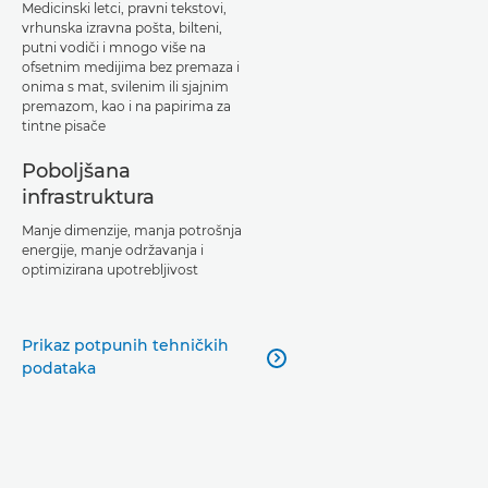
Medicinski letci, pravni tekstovi,
vrhunska izravna pošta, bilteni,
putni vodiči i mnogo više na
ofsetnim medijima bez premaza i
onima s mat, svilenim ili sjajnim
premazom, kao i na papirima za
tintne pisače
Poboljšana
infrastruktura
Manje dimenzije, manja potrošnja
energije, manje održavanja i
optimizirana upotrebljivost
Prikaz potpunih tehničkih

podataka