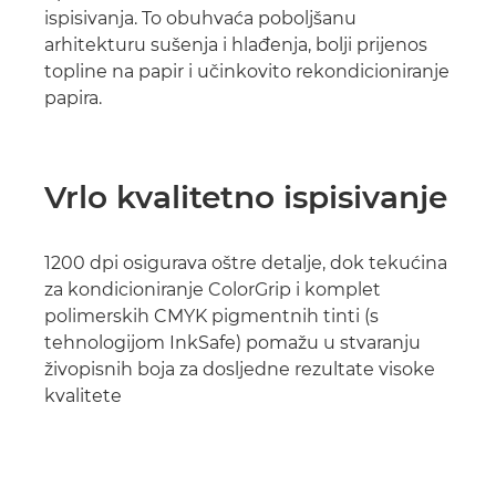
ispisivanja. To obuhvaća poboljšanu
arhitekturu sušenja i hlađenja, bolji prijenos
topline na papir i učinkovito rekondicioniranje
papira.
Vrlo kvalitetno ispisivanje
1200 dpi osigurava oštre detalje, dok tekućina
za kondicioniranje ColorGrip i komplet
polimerskih CMYK pigmentnih tinti (s
tehnologijom InkSafe) pomažu u stvaranju
živopisnih boja za dosljedne rezultate visoke
kvalitete