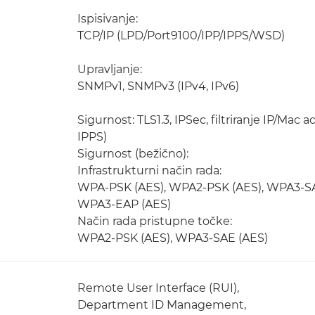
Ispisivanje:
TCP/IP (LPD/Port9100/IPP/IPPS/WSD)
Upravljanje:
SNMPv1, SNMPv3 (IPv4, IPv6)
Sigurnost: TLS1.3, IPSec, filtriranje IP/Mac
IPPS)
Sigurnost (bežično):
Infrastrukturni način rada:
WPA-PSK (AES), WPA2-PSK (AES), WPA3-SA
WPA3-EAP (AES)
Način rada pristupne točke:
WPA2-PSK (AES), WPA3-SAE (AES)
Remote User Interface (RUI),
Department ID Management,