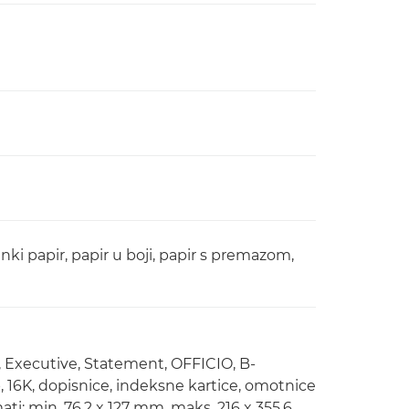
tanki papir, papir u boji, papir s premazom,
er, Executive, Statement, OFFICIO, B-
 16K, dopisnice, indeksne kartice, omotnice
ti: min. 76,2 x 127 mm, maks. 216 x 355,6