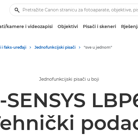
ti/kamere i videozapisi
Objektivi
Pisači i skeneri
Rješenj
 i faks-uređaji
Jednofunkcijski pisači
"sve u jednom"
Jednofunkcijski pisači u boji
i-SENSYS LB
ehnički poda