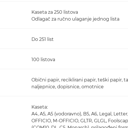
Kaseta za 250 listova
Odlagač za ručno ulaganje jednog lista
Do 251 list
100 listova
Obični papir, reciklirani papir, teški papir, 
naljepnice, dopisnice, omotnice
Kaseta:
A4, A5, A5 (vodoravno), B5, A6, Legal, Lett
OFFICIO, M-OFFICIO, GLTR, GLGL, Foolscap,
(COM10, DL, C5, Monarch), prilagođeni forma