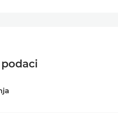
i podaci
nja