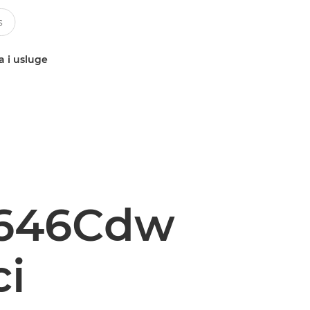
a i usluge
P646Cdw
ci