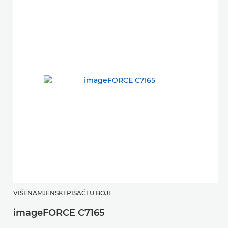
D
VIŠENAMJENSKI PISAČI U BOJI
imageFORCE C7165
P
tr