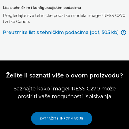
List s tehničkim i konfiguracijskim podacima
Pregledajte sve tehničke podatke modela imagePRESS C270
tvrtke Canon.
Preuzmite list s tehničkim podacima [pdf, 505 kb]

Želite li saznati više o ovom proizvodu?
Saznajte kako imagePRESS C270 može
proširiti vaše mogućnosti ispisivanja
ZATRAŽITE INFORMACIJE