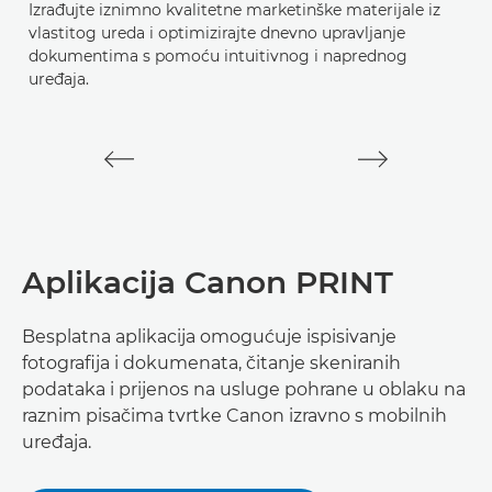
Izrađujte iznimno kvalitetne marketinške materijale iz
u
vlastitog ureda i optimizirajte dnevno upravljanje
p
dokumentima s pomoću intuitivnog i naprednog
uređaja.
P
D
Aplikacija Canon PRINT
Besplatna aplikacija omogućuje ispisivanje
fotografija i dokumenata, čitanje skeniranih
podataka i prijenos na usluge pohrane u oblaku na
raznim pisačima tvrtke Canon izravno s mobilnih
uređaja.