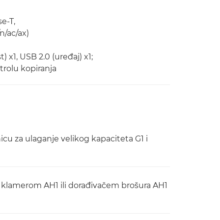
e-T,
n/ac/ax)
) x1, USB 2.0 (uređaj) x1;
trolu kopiranja
icu za ulaganje velikog kapaciteta G1 i
s klamerom AH1 ili dorađivačem brošura AH1