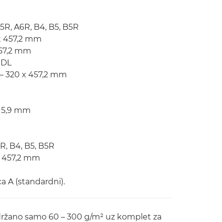
A5R, A6R, B4, B5, B5R
 x 457,2 mm
457,2 mm
 DL
– 320 x 457,2 mm
215,9 mm
R, B4, B5, B5R
x 457,2 mm
a A (standardni).
držano samo 60 – 300 g/m² uz komplet za