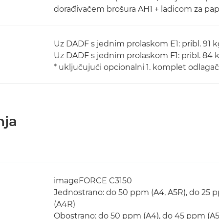
dorađivačem brošura AH1 + ladicom za pap
Uz DADF s jednim prolaskom E1: pribl. 91 k
Uz DADF s jednim prolaskom F1: pribl. 84 
* uključujući opcionalni 1. komplet odlagač
nja
imageFORCE C3150
Jednostrano: do 50 ppm (A4, A5R), do 25 
(A4R)
Obostrano: do 50 ppm (A4), do 45 ppm (A5