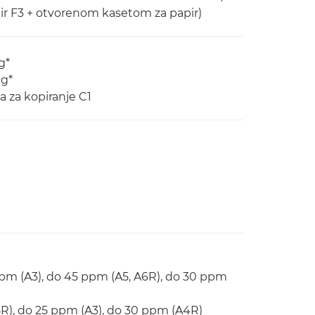
ir F3 + otvorenom kasetom za papir)
g*
kg*
a za kopiranje C1
ppm (A3), do 45 ppm (A5, A6R), do 30 ppm
R), do 25 ppm (A3), do 30 ppm (A4R)