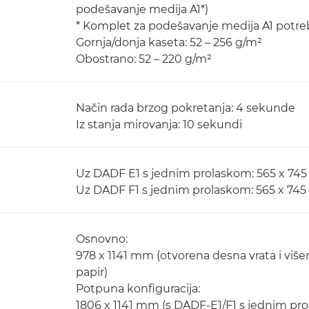
podešavanje medija A1*)
* Komplet za podešavanje medija A1 potreb
Gornja/donja kaseta: 52 – 256 g/m²
Obostrano: 52 – 220 g/m²
Način rada brzog pokretanja: 4 sekunde
Iz stanja mirovanja: 10 sekundi
Uz DADF E1 s jednim prolaskom: 565 x 74
Uz DADF F1 s jednim prolaskom: 565 x 74
Osnovno:
978 x 1141 mm (otvorena desna vrata i viš
papir)
Potpuna konfiguracija:
1806 x 1141 mm (s DADF-E1/F1 s jednim pr