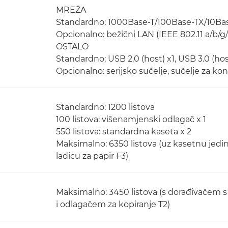
MREŽA
Standardno: 1000Base-T/100Base-TX/10Bas
Opcionalno: bežični LAN (IEEE 802.11 a/b/g/
OSTALO
Standardno: USB 2.0 (host) x1, USB 3.0 (host
Opcionalno: serijsko sučelje, sučelje za kon
Standardno: 1200 listova
100 listova: višenamjenski odlagač x 1
550 listova: standardna kaseta x 2
Maksimalno: 6350 listova (uz kasetnu jedin
ladicu za papir F3)
Maksimalno: 3450 listova (s dorađivačem 
i odlagačem za kopiranje T2)