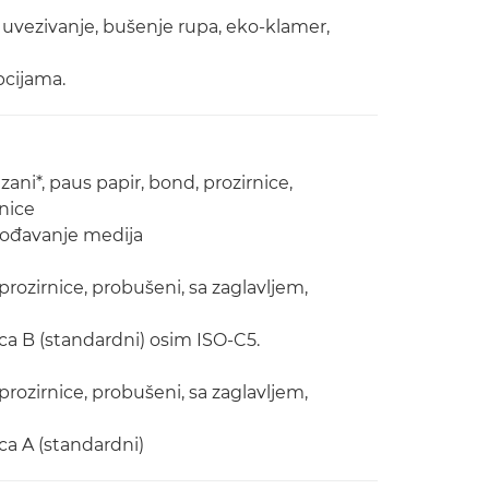
, uvezivanje, bušenje rupa, eko-klamer,
pcijama.
mazani*, paus papir, bond, prozirnice,
nice
gođavanje medija
d, prozirnice, probušeni, sa zaglavljem,
ca B (standardni) osim ISO-C5.
d, prozirnice, probušeni, sa zaglavljem,
ca A (standardni)