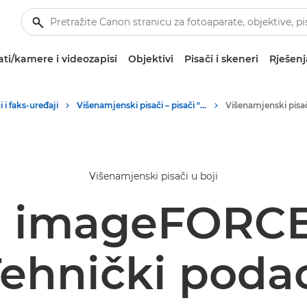
ti/kamere i videozapisi
Objektivi
Pisači i skeneri
Rješenj
 i faks-uređaji
Višenamjenski pisači – pisači "sve u jednom"
Višenamjenski pisač
Višenamjenski pisači u boji
 imageFORCE
ehnički poda