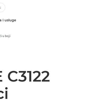
a i usluge
i u boji
 C3122
ci