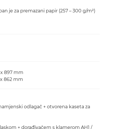
an je za premazani papir (257 – 300 g/m²)
5 x 897 mm
5 x 862 mm
enamjenski odlagač + otvorena kaseta za
olaskom + dorađivačem s klamerom AH1 /