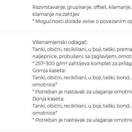
Razvrstavanje, grupiranje, offset, klamanje
klamanje na zahtjev
* Mogućnosti dorade ovise o povezanim o
Višenamjenski odlagač:
Tanki, obični, reciklirani, u boji, teški, pre
naljepnice, probušeni, sa zaglavljem, omot
* 257~300 g/m² zahtijeva komplet za prila
Gornja kaseta:
Tanki, obični, reciklirani, u boji, teški, bon
omotnice*
* Potreban je nastavak za ulaganje omotni
Donja kaseta:
Tanki, obični, reciklirani, u boji, teški, bon
omotnice*
* Potreban je nastavak za ulaganje omotni