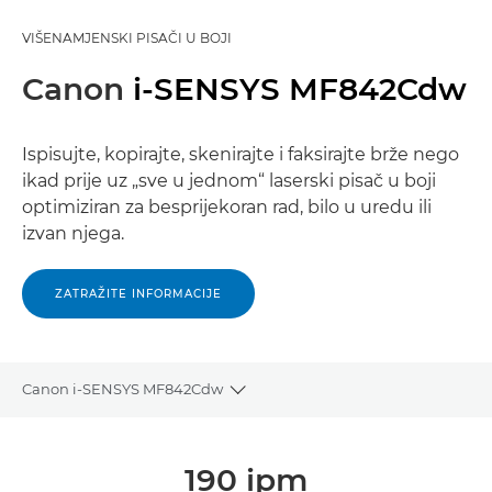
VIŠENAMJENSKI PISAČI U BOJI
Canon
i-SENSYS MF842Cdw
Ispisujte, kopirajte, skenirajte i faksirajte brže nego
ikad prije uz „sve u jednom“ laserski pisač u boji
optimiziran za besprijekoran rad, bilo u uredu ili
izvan njega.
ZATRAŽITE INFORMACIJE
Canon i-SENSYS MF842Cdw
Toggle breadcrumbs
Pregled
190 ipm