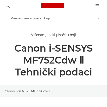
Canon Logo, back to ho
Višenamjenski pisači u boji
Uklju
Canon
Višenamjenski pisači u boji
Rješenja i usluge
Canon i-SENSYS
Poslovni proizvodi
Poslovni pisači i faks-uređaji
MF752Cdw Ⅱ
Višenamjenski pisači – pisači "sve u jednom"
Tehnički podaci
Canon i-SENSYS MF752Cdw Ⅱ
Toggle breadcrumbs
Pregled