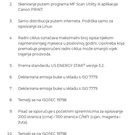
Skeniranje putem programa MF Scan Utility ili aplikacije
Canon PRINT.
Samo distribucija putem interneta. Podrška samo za
ispisivanje za Linux.
Radni ciklus označava maksimalni broj ispisa tijekom
najintenzivnijeg mjeseca u poslovnoj godini. Upotreba koja
premašuje preporučeni radni ciklus može smanjiti vijek
trajanja proizvoda.
®
Prema standardu US ENERGY STAR
verzije 3.2.
Deklarirana emisija buke u skladu s ISO 7779.
Deklarirana emisija buke u skladu s ISO 7779.
Temelji se na ISO/IEC 19798.
Pisač se isporučuje s početnim spremnicima za ispisivanje
2100 stranica (crna) i 1100 stranica C/M/Y (cijan, magenta i
žuta).
Temelji se na ISO/IEC 19798.