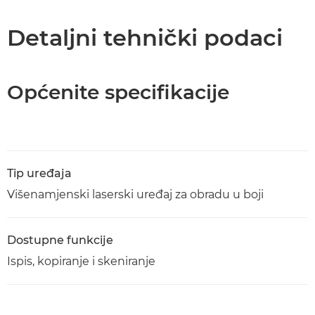
Tehnički podaci
Detaljni tehnički podaci
Podrška
Općenite specifikacije
Preuzimanje PDF-a
Tip uređaja
Višenamjenski laserski uređaj za obradu u boji
Dostupne funkcije
Ispis, kopiranje i skeniranje