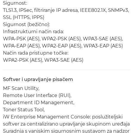
Sigurnost:
TLS1.3, IPSec, filtriranje IP adresa, IEEE802.1X, SNMPv3,
SSL (HTTPS, IPPS)
Sigurnost (bežično):
Infrastrukturni način rada:
WPA-PSK (AES), WPA2-PSK (AES), WPA3-SAE (AES),
WPA-EAP (AES), WPA2-EAP (AES), WPA3-EAP (AES)
Način rada pristupne točke:
WPA2-PSK (AES), WPA3-SAE (AES)
Softver i upravljanje pisačem
MF Scan Utility,
Remote User Interface (RUI),
Department ID Management,
Toner Status Tool,
iW Enterprise Management Console: poslužiteljski
softver za centralizirano upravljanje skupinom uređaja
Suradnja s vanjskim sigurnosnim sustavom za nadzor