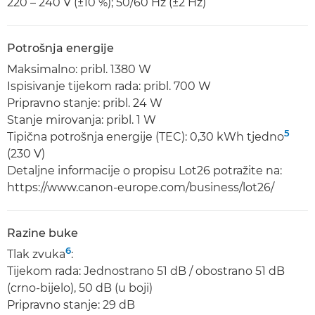
220 – 240 V (±10 %); 50/60 Hz (±2 Hz)
Potrošnja energije
Maksimalno: pribl. 1380 W
Ispisivanje tijekom rada: pribl. 700 W
Pripravno stanje: pribl. 24 W
Stanje mirovanja: pribl. 1 W
5
Tipična potrošnja energije (TEC): 0,30 kWh tjedno
(230 V)
Detaljne informacije o propisu Lot26 potražite na:
https://www.canon-europe.com/business/lot26/
Razine buke
6
Tlak zvuka
:
Tijekom rada: Jednostrano 51 dB / obostrano 51 dB
(crno-bijelo), 50 dB (u boji)
Pripravno stanje: 29 dB