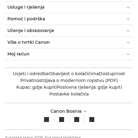
Usluge i rješenja
Pomoć i podrška
Učenje i obrazovanje
Više o tvrtki Canon
Moj račun
Uvjeti i odredbe
Obavijest o kolačićima
Dostupnost
Privatnost
Izjava o modernom ropstvu (PDF)
Kupac: gdje kupiti
Poslovna rješenja: gdje kupiti
Postavke kolačića
Canon Bosnia
Autorska prava 2026. Sva prava pridržana.