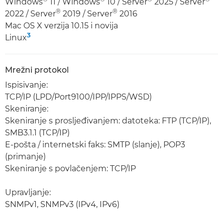
Windows
11 / Windows
10 / Server
2025 / Server
®
®
2022 / Server
2019 / Server
2016
Mac OS X verzija 10.15 i novija
3
Linux
Mrežni protokol
Ispisivanje:
TCP/IP (LPD/Port9100/IPP/IPPS/WSD)
Skeniranje:
Skeniranje s prosljeđivanjem: datoteka: FTP (TCP/IP),
SMB3.1.1 (TCP/IP)
E-pošta / internetski faks: SMTP (slanje), POP3
(primanje)
Skeniranje s povlačenjem: TCP/IP
Upravljanje:
SNMPv1, SNMPv3 (IPv4, IPv6)