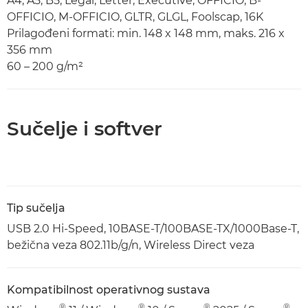
A4, A5, B5, Legal, Letter, Executive, OFFICIO, B-
OFFICIO, M-OFFICIO, GLTR, GLGL, Foolscap, 16K
Prilagođeni formati: min. 148 x 148 mm, maks. 216 x
356 mm
60 – 200 g/m²
Sučelje i softver
Tip sučelja
USB 2.0 Hi-Speed, 10BASE-T/100BASE-TX/1000Base-T,
bežična veza 802.11b/g/n, Wireless Direct veza
Kompatibilnost operativnog sustava
®
®
®
®