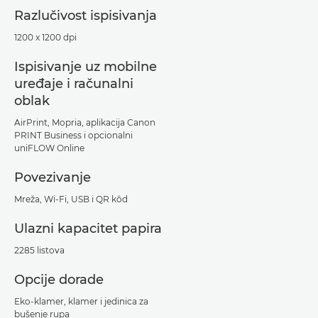
Razlučivost ispisivanja
1200 x 1200 dpi
Ispisivanje uz mobilne
uređaje i računalni
oblak
AirPrint, Mopria, aplikacija Canon
PRINT Business i opcionalni
uniFLOW Online
Povezivanje
Mreža, Wi-Fi, USB i QR kôd
Ulazni kapacitet papira
2285 listova
Opcije dorade
Eko-klamer, klamer i jedinica za
bušenje rupa