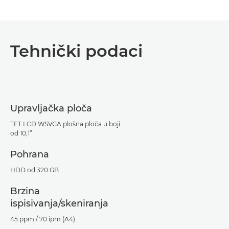
Tehnički podaci
Upravljačka ploča
TFT LCD WSVGA plošna ploča u boji
od 10,1”
Pohrana
HDD od 320 GB
Brzina
ispisivanja/skeniranja
45 ppm / 70 ipm (A4)