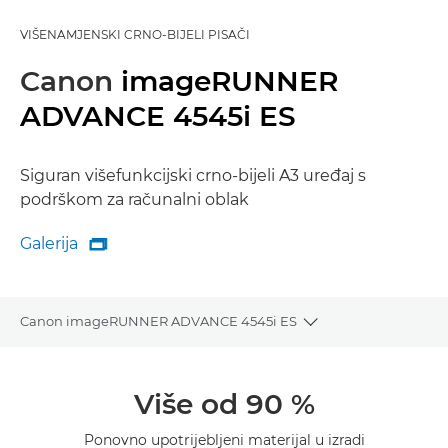
VIŠENAMJENSKI CRNO-BIJELI PISAČI
Canon
imageRUNNER
ADVANCE 4545i ES
Siguran višefunkcijski crno-bijeli A3 uređaj s
podrškom za računalni oblak
Galerija

Galerija
Canon imageRUNNER ADVANCE 4545i ES
Toggle breadcrumb
Pregled
Više od 90 %
Tehnički podaci
Ponovno upotrijebljeni materijal u izradi