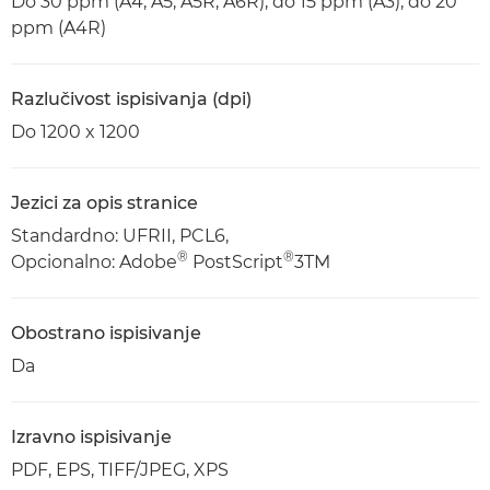
Do 30 ppm (A4, A5, A5R, A6R), do 15 ppm (A3), do 20
ppm (A4R)
Razlučivost ispisivanja (dpi)
Do 1200 x 1200
Jezici za opis stranice
Standardno: UFRII, PCL6,
®
®
Opcionalno: Adobe
PostScript
3TM
Obostrano ispisivanje
Da
Izravno ispisivanje
PDF, EPS, TIFF/JPEG, XPS