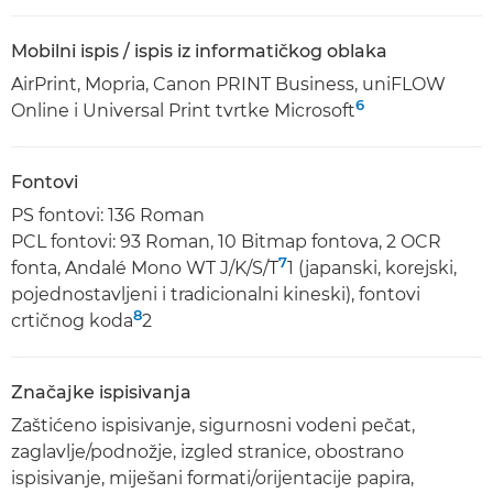
Mobilni ispis / ispis iz informatičkog oblaka
AirPrint, Mopria, Canon PRINT Business, uniFLOW
6
Online i Universal Print tvrtke Microsoft
Fontovi
PS fontovi: 136 Roman
PCL fontovi: 93 Roman, 10 Bitmap fontova, 2 OCR
7
fonta, Andalé Mono WT J/K/S/T
1 (japanski, korejski,
pojednostavljeni i tradicionalni kineski), fontovi
8
crtičnog koda
2
Značajke ispisivanja
Zaštićeno ispisivanje, sigurnosni vodeni pečat,
zaglavlje/podnožje, izgled stranice, obostrano
ispisivanje, miješani formati/orijentacije papira,