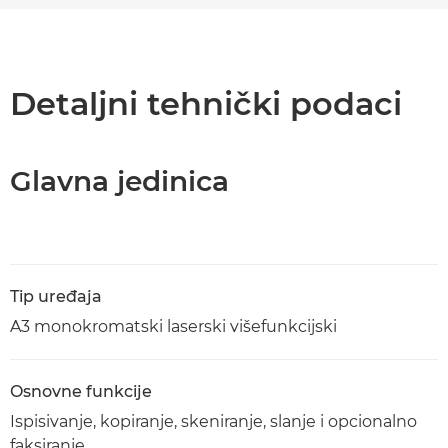
Pregled
Tehnički podaci
Detaljni tehnički podaci
Podrška
Glavna jedinica
Preuzimanje PDF-a
Tip uređaja
A3 monokromatski laserski višefunkcijski
Osnovne funkcije
Ispisivanje, kopiranje, skeniranje, slanje i opcionalno
faksiranje