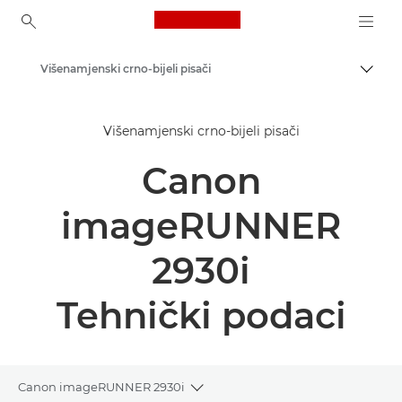
Canon Logo, back to ho
Višenamjenski crno-bijeli pisači
Uklju
Canon
Višenamjenski crno-bijeli pisači
Rješenja i usluge
Canon
Poslovni proizvodi
Poslovni pisači i faks-uređaji
imageRUNNER
Višenamjenski pisači – pisači "sve u jednom"
2930i
Tehnički podaci
Canon imageRUNNER 2930i
Toggle breadcrumbs