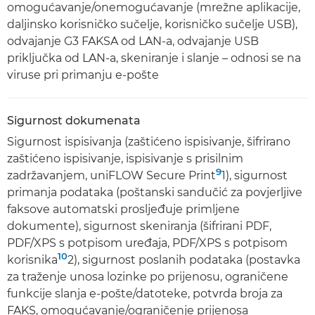
omogućavanje/onemogućavanje (mrežne aplikacije,
daljinsko korisničko sučelje, korisničko sučelje USB),
odvajanje G3 FAKSA od LAN-a, odvajanje USB
priključka od LAN-a, skeniranje i slanje – odnosi se na
viruse pri primanju e-pošte
Sigurnost dokumenata
Sigurnost ispisivanja (zaštićeno ispisivanje, šifrirano
zaštićeno ispisivanje, ispisivanje s prisilnim
9
zadržavanjem, uniFLOW Secure Print
1), sigurnost
primanja podataka (poštanski sandučić za povjerljive
faksove automatski prosljeđuje primljene
dokumente), sigurnost skeniranja (šifrirani PDF,
PDF/XPS s potpisom uređaja, PDF/XPS s potpisom
10
korisnika
2), sigurnost poslanih podataka (postavka
za traženje unosa lozinke po prijenosu, ograničene
funkcije slanja e-pošte/datoteke, potvrda broja za
FAKS, omogućavanje/ograničenje prijenosa