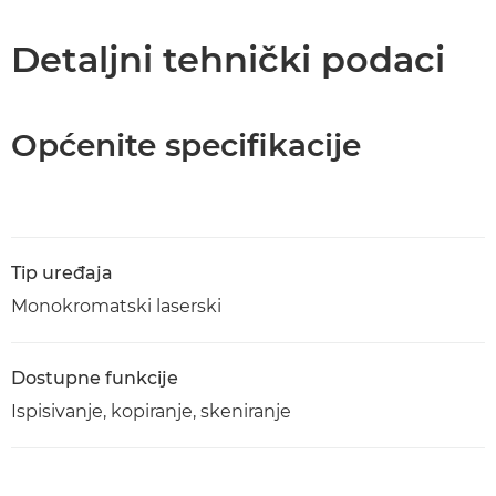
Tehnički podaci
Detaljni tehnički podaci
Podrška
Općenite specifikacije
Preuzimanje PDF-a
Tip uređaja
Monokromatski laserski
Dostupne funkcije
Ispisivanje, kopiranje, skeniranje