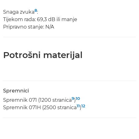
8
Snaga zvuka
:
Tijekom rada: 69,3 dB ili manje
Pripravno stanje: N/A
Potrošni materijal
Spremnici
9
10
Spremnik 071 (1200 stranica
)
11
12
Spremnik 071H (2500 stranica
)