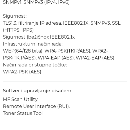
SNMPv1, SNMPv3 (IPv4, IPv6)
Sigurnost:
TLS1.3, filtriranje IP adresa, IEEE802.1X, SNMPv3, SSL
(HTTPS, IPPS)
Sigurnost (bežično): IEEE802.1x
Infrastrukturni način rada:
WEP(64/128 bita), WPA-PSK(TKIP/AES), WPA2-
PSK(TKIP/AES), WPA-EAP (AES), WPA2-EAP (AES)
Način rada pristupne točke:
WPA2-PSK (AES)
Softver i upravljanje pisačem
MF Scan Utility,
Remote User Interface (RUI),
Toner Status Tool