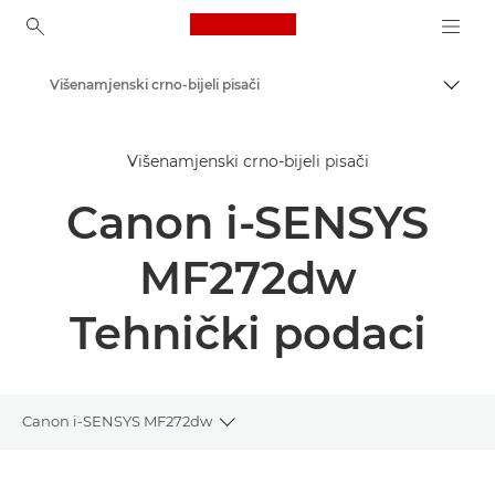
Canon Logo, back to ho
Višenamjenski crno-bijeli pisači
Uklju
Canon
Višenamjenski crno-bijeli pisači
Rješenja i usluge
Canon i-SENSYS
Poslovni proizvodi
Poslovni pisači i faks-uređaji
MF272dw
Višenamjenski pisači – pisači "sve u jednom"
Tehnički podaci
Canon i-SENSYS MF272dw
Toggle breadcrumbs
Pregled