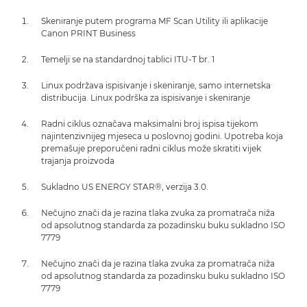
Skeniranje putem programa MF Scan Utility ili aplikacije
Canon PRINT Business
Temelji se na standardnoj tablici ITU-T br. 1
Linux podržava ispisivanje i skeniranje, samo internetska
distribucija. Linux podrška za ispisivanje i skeniranje
Radni ciklus označava maksimalni broj ispisa tijekom
najintenzivnijeg mjeseca u poslovnoj godini. Upotreba koja
premašuje preporučeni radni ciklus može skratiti vijek
trajanja proizvoda
Sukladno US ENERGY STAR®, verzija 3.0.
Nečujno znači da je razina tlaka zvuka za promatrača niža
od apsolutnog standarda za pozadinsku buku sukladno ISO
7779
Nečujno znači da je razina tlaka zvuka za promatrača niža
od apsolutnog standarda za pozadinsku buku sukladno ISO
7779