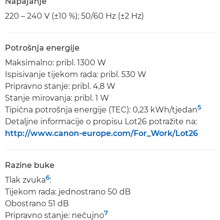
Napajanje
220 – 240 V (±10 %); 50/60 Hz (±2 Hz)
Potrošnja energije
Maksimalno: pribl. 1300 W
Ispisivanje tijekom rada: pribl. 530 W
Pripravno stanje: pribl. 4,8 W
Stanje mirovanja: pribl. 1 W
5
Tipična potrošnja energije (TEC): 0,23 kWh/tjedan
Detaljne informacije o propisu Lot26 potražite na:
http://www.canon-europe.com/For_Work/Lot26
Razine buke
6
Tlak zvuka
:
Tijekom rada: jednostrano 50 dB
Obostrano 51 dB
7
Pripravno stanje: nečujno