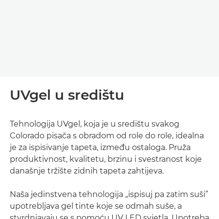
UVgel u središtu
Tehnologija UVgel, koja je u središtu svakog
Colorado pisača s obradom od role do role, idealna
je za ispisivanje tapeta, između ostaloga. Pruža
produktivnost, kvalitetu, brzinu i svestranost koje
današnje tržište zidnih tapeta zahtijeva.
Naša jedinstvena tehnologija „ispisuj pa zatim suši”
upotrebljava gel tinte koje se odmah suše, a
stvrdnjavaju se s pomoću UV LED svjetla. Upotreba