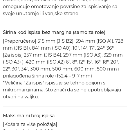
omogućuje omotavanje površine za ispisivanje sa
svoje unutarnje ili vanjske strane
Širina kod ispisa bez margina (samo za role)
[Preporučeno] 515 mm (JIS B2), 594 mm (ISO A1), 728
mm (JIS B1), 841 mm (ISO A0), 10", 14", 17", 24", 36"
[Za ispis] 257 mm (JIS B4), 297 mm (ISO A3), 329 mm
(ISO A3+), 420 mm (ISO A2) 6", 8", 12", 15", 16", 18", 20",
22", 30", 34", 300 mm, 500 mm, 600 mm, 800 mm i
prilagođena širina role (152,4 – 917 mm)
*Veličina "Za ispis" ispisuje se tehnologijom s
mikromarginama, što znači da se ne upotrebljavaju
otvori na valjku.
Maksimalni broj ispisa
[Košara za više položaja]