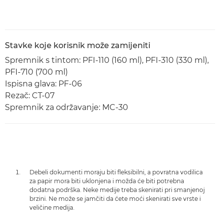
Stavke koje korisnik može zamijeniti
Spremnik s tintom: PFI-110 (160 ml), PFI-310 (330 ml),
PFI-710 (700 ml)
Ispisna glava: PF-06
Rezač: CT-07
Spremnik za održavanje: MC-30
Debeli dokumenti moraju biti fleksibilni, a povratna vodilica
za papir mora biti uklonjena i možda će biti potrebna
dodatna podrška. Neke medije treba skenirati pri smanjenoj
brzini. Ne može se jamčiti da ćete moći skenirati sve vrste i
veličine medija.