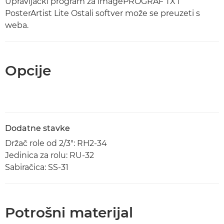
Upravljački program za imagePROGRAF TX i
PosterArtist Lite Ostali softver može se preuzeti s
weba.
Opcije
Dodatne stavke
Držač role od 2/3": RH2-34
Jedinica za rolu: RU-32
Sabiračica: SS-31
Potrošni materijal