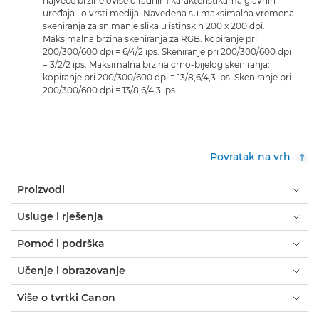
najveće brzine ovise o radnim karakteristikama glavnih
uređaja i o vrsti medija. Navedena su maksimalna vremena
skeniranja za snimanje slika u istinskih 200 x 200 dpi.
Maksimalna brzina skeniranja za RGB: kopiranje pri
200/300/600 dpi = 6/4/2 ips. Skeniranje pri 200/300/600 dpi
= 3/2/2 ips. Maksimalna brzina crno-bijelog skeniranja:
kopiranje pri 200/300/600 dpi = 13/8,6/4,3 ips. Skeniranje pri
200/300/600 dpi = 13/8,6/4,3 ips.
Povratak na vrh
Proizvodi
Usluge i rješenja
Pomoć i podrška
Učenje i obrazovanje
Više o tvrtki Canon