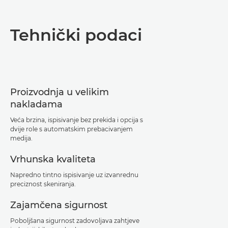
Pregled
Tehnički podaci
Tehnički podaci
Podrška
Proizvodnja u velikim
Preuzimanje PDF-a
nakladama
Veća brzina, ispisivanje bez prekida i opcija s
dvije role s automatskim prebacivanjem
medija.
Vrhunska kvaliteta
Napredno tintno ispisivanje uz izvanrednu
preciznost skeniranja.
Zajamčena sigurnost
Poboljšana sigurnost zadovoljava zahtjeve