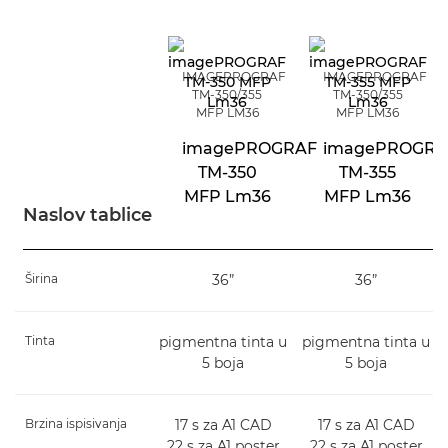
IMAGEPROGRAF
IMAGEPROGRAF
TM-350/355
TM-350/355
MFP LM36
MFP LM36
imagePROGRAF
imagePROGRA
TM-350
TM-355
MFP Lm36
MFP Lm36
Naslov tablice
Širina
36”
36”
Tinta
pigmentna tinta u
pigmentna tinta u
5 boja
5 boja
Brzina ispisivanja
17 s za A1 CAD
17 s za A1 CAD
22 s za A1 poster
22 s za A1 poster