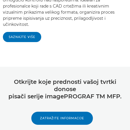
omogućio kontrolu nad rasporedima. Idealan za
profesionalce koji rade s CAD crtežima ili kreativnim
vizualnim prikazima velikog formata, organizira proces
pripreme ispisivanja uz preciznost, prilagodljivost i
učinkovitost.
SAZNAJTE VIŠE
Otkrijte koje prednosti vašoj tvrtki
donose
pisači serije imagePROGRAF TM MFP.
ZATRAŽITE INFORMACIJE