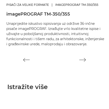
P
PISAČI ZA VELIKE FORMATE
|
IMAGEPROGRAF TM-350/355
M
imagePROGRAF TM-350/355
i
Unaprijedite iskustvo ispisivanja uz održive 36-inčne
Or
pisače imagePROGRAF. Izrađujte vrlo kvalitetne ispise i
sk
uživajte u poboljšanoj produktivnosti, intuitivnoj
Is
funkcionalnosti i tišem radu, za arhitektonske, inženjerske
pr
i građevinske urede, maloprodaju i obrazovanje.
kv
Istražite više