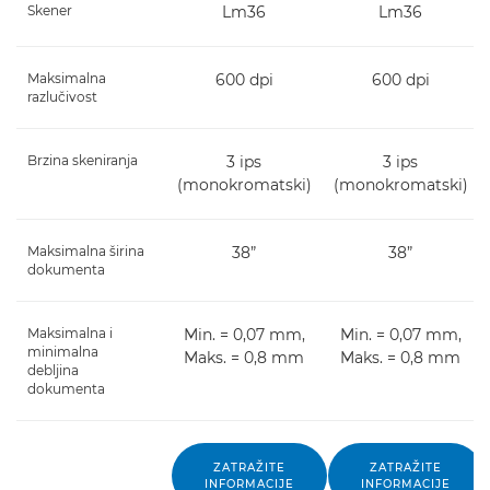
Skener
Lm36
Lm36
Maksimalna
600 dpi
600 dpi
razlučivost
Brzina skeniranja
3 ips
3 ips
(monokromatski)
(monokromatski)
Maksimalna širina
38”
38”
dokumenta
Maksimalna i
Min. = 0,07 mm,
Min. = 0,07 mm,
minimalna
Maks. = 0,8 mm
Maks. = 0,8 mm
debljina
dokumenta
ZATRAŽITE
ZATRAŽITE
INFORMACIJE
INFORMACIJE