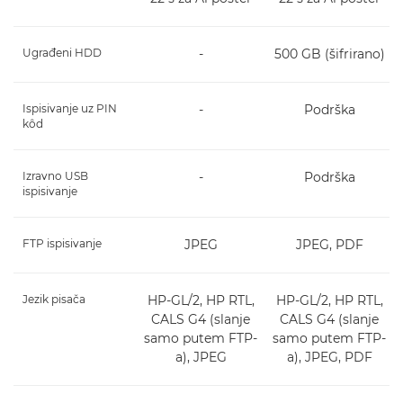
Ugrađeni HDD
-
500 GB (šifrirano)
Ispisivanje uz PIN
-
Podrška
kôd
Izravno USB
-
Podrška
ispisivanje
FTP ispisivanje
JPEG
JPEG, PDF
Jezik pisača
HP-GL/2, HP RTL,
HP-GL/2, HP RTL,
CALS G4 (slanje
CALS G4 (slanje
samo putem FTP-
samo putem FTP-
a), JPEG
a), JPEG, PDF