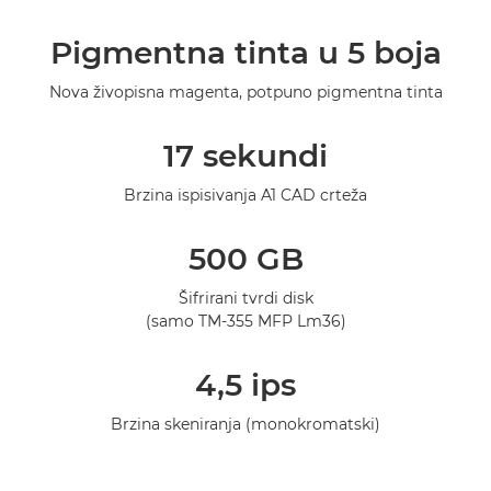
Pregled
Pigmentna tinta u 5 boja
Tehnički podaci
Nova živopisna magenta, potpuno pigmentna tinta
Galerija
17 sekundi
Podrška
Brzina ispisivanja A1 CAD crteža
500 GB
Šifrirani tvrdi disk
(samo TM-355 MFP Lm36)
4,5 ips
Brzina skeniranja (monokromatski)