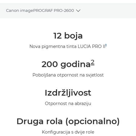
Canon imagePROGRAF PRO-2600
Toggle breadcrumbs
Pregled
12 boja
Tehnički podaci
1
Nova pigmentna tinta LUCIA PRO II
Galerija
2
200 godina
Podrška
Poboljšana otpornost na svjetlost
Izdržljivost
Otpornost na abraziju
Druga rola (opcionalno)
Konfiguracija s dvije role