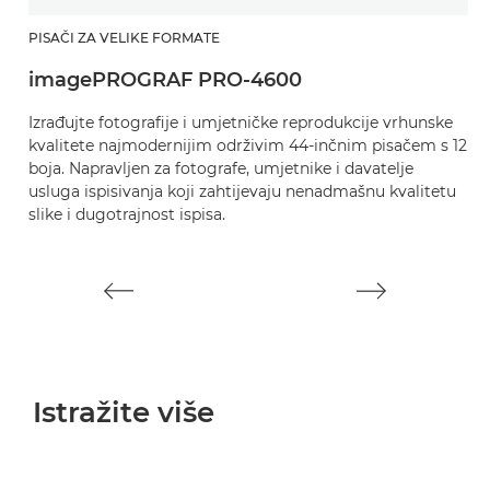
PISAČI ZA VELIKE FORMATE
P
imagePROGRAF PRO-4600
i
Izrađujte fotografije i umjetničke reprodukcije vrhunske
Iz
kvalitete najmodernijim održivim 44-inčnim pisačem s 12
k
boja. Napravljen za fotografe, umjetnike i davatelje
bo
usluga ispisivanja koji zahtijevaju nenadmašnu kvalitetu
us
slike i dugotrajnost ispisa.
sl
Istražite više