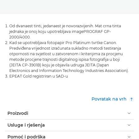
Od dvanaest tinti, jedanaest je novorazvijenih. Mat crna tinta
jednaka je onoj koju upotrebljava imagePROGRAF GP-
2000/4000.
Kad se upotrebljava fotopapir Pro Platinum tvrtke Canon.
Predviđena vrijednost izračunata sukladno metodi testiranja
otpornosti na svjetlost u zatvorenom i kriterijima za procjenu
metode procjene trajnosti digitalnog ispisa fotografija u boji
(JEITA CP-3901B) koju je objavila udruga JEITA (Japan
Electronics and Information Technology Industries Association).
EPEAT Gold registriran u SAD-u
Povratak na vrh
Proizvodi
Usluge i rješenja
Pomoć i podrška