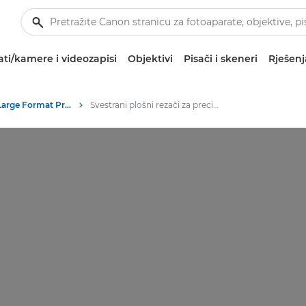
ti/kamere i videozapisi
Objektivi
Pisači i skeneri
Rješenj
High-Quality Large Format Printers for CAD/GIS and Stunning Graphics
Svestrani plošni rezači za preciznu grafiku