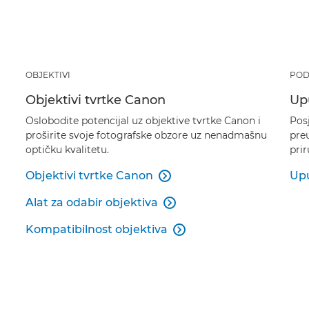
OBJEKTIVI
POD
Objektivi tvrtke Canon
Upu
Oslobodite potencijal uz objektive tvrtke Canon i
Posj
proširite svoje fotografske obzore uz nenadmašnu
preu
optičku kvalitetu.
pri
Objektivi tvrtke Canon
Upu

Alat za odabir objektiva

Kompatibilnost objektiva
