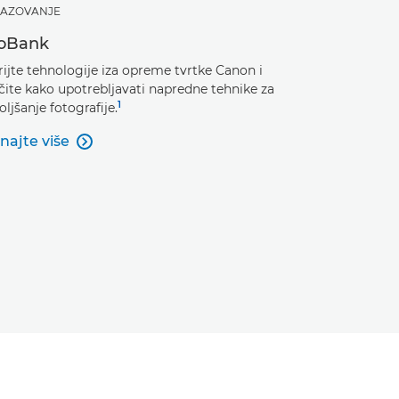
AZOVANJE
foBank
ijte tehnologije iza opreme tvrtke Canon i
čite kako upotrebljavati napredne tehnike za
1
ljšanje fotografije.
najte više
