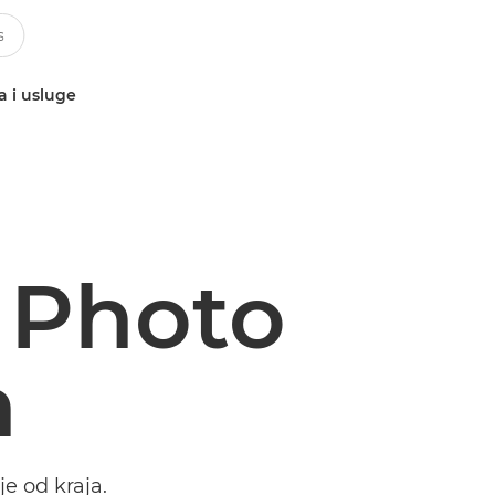
a i usluge
 Photo
n
je od kraja.