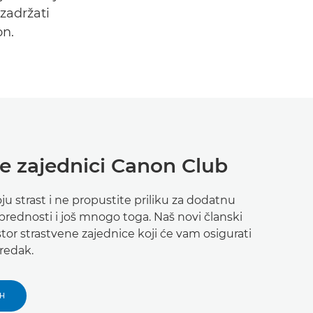
zadržati
on.
se zajednici Canon Club
voju strast i ne propustite priliku za dodatnu
 prednosti i još mnogo toga. Naš novi članski
or strastvene zajednice koji će vam osigurati
redak.
AH