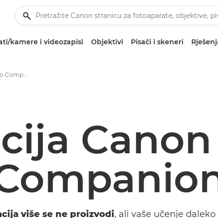
ti/kamere i videozapisi
Objektivi
Pisači i skeneri
Rješenj
Aplikacija Canon Photo Companion
acija Canon
Companio
cija više se ne proizvodi
, ali vaše učenje daleko 