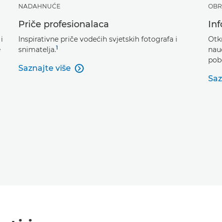
NADAHNUĆE
OBR
Priče profesionalaca
In
i
Inspirativne priče vodećih svjetskih fotografa i
Otkr
1
e
snimatelja.
nau
pobo
Saznajte više

Saz