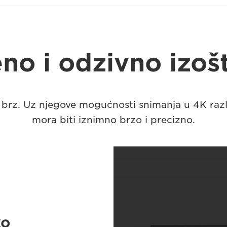
eno i odzivno izoš
rz. Uz njegove mogućnosti snimanja u 4K razlu
mora biti iznimno brzo i precizno.
ko