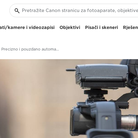
ti/kamere i videozapisi
Objektivi
Pisači i skeneri
Rješen
Precizno i pouzdano automatsko izoštravanje