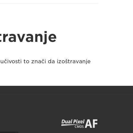
travanje
čivosti to znači da izoštravanje