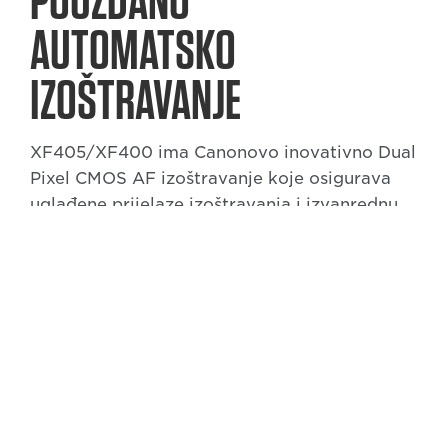
AUTOMATSKO
IZOŠTRAVANJE
XF405/XF400 ima Canonovo inovativno Dual
Pixel CMOS AF izoštravanje koje osigurava
uglađene prijelaze izoštravanja i izvanrednu
preciznost, što ga čini prvim takvim modelom
tradicionalnog kamkordera tvrtke Canon.