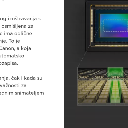
og izoštravanja s
 osmišljena za
je ima odlične
je. To je
 Canon, a koja
automatsko
ozapisa.
nja, čak i kada su
 važnosti za
 jednim snimateljem