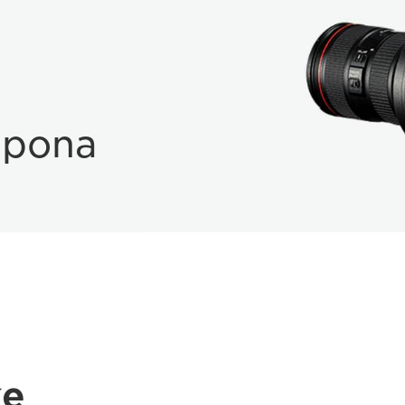
spona
ke