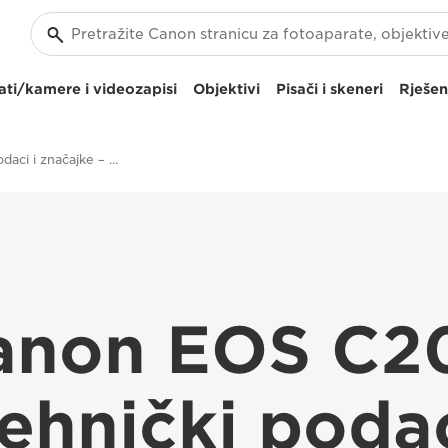
ti/kamere i videozapisi
Objektivi
Pisači i skeneri
Rješen
Tehnički podaci i značajke – Canon EOS C200
anon EOS C2
ehnički poda