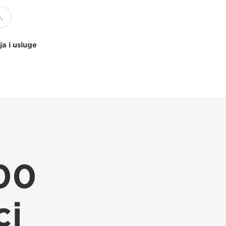
ja i usluge
00
ci