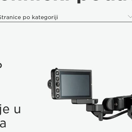
Stranice po kategoriji
P
je u
a