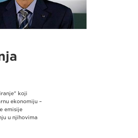
nja
ranje" koji
arnu ekonomiju –
e emisije
ju u njihovima