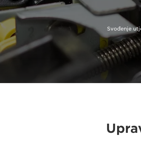
Svođenje utj
Uprav