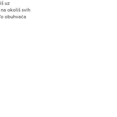
iš uz
 na okoliš svih
 To obuhvaća