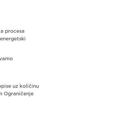
ka procesa
 energetski
tavamo
pise uz količinu
om Ograničenje