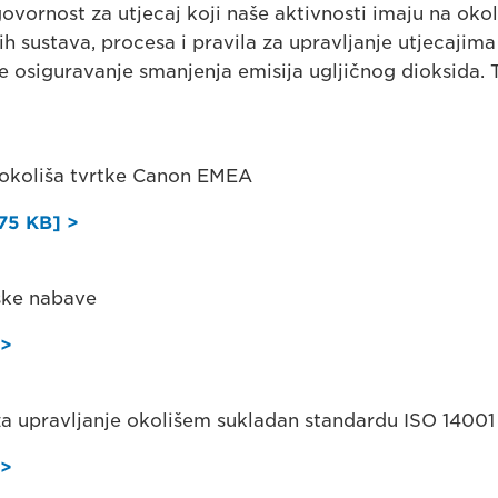
ornost za utjecaj koji naše aktivnosti imaju na okol
ih sustava, procesa i pravila za upravljanje utjecajima
te osiguravanje smanjenja emisija ugljičnog dioksida.
i okoliša tvrtke Canon EMEA
75 KB] >
ške nabave
 >
za upravljanje okolišem sukladan standardu ISO 14001
 >