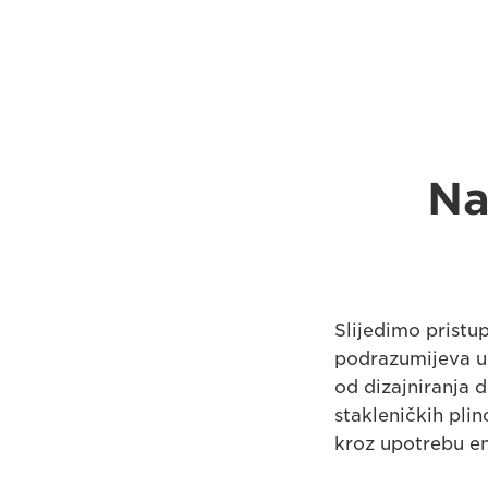
Na
Slijedimo pristup
podrazumijeva up
od dizajniranja d
stakleničkih pli
kroz upotrebu en