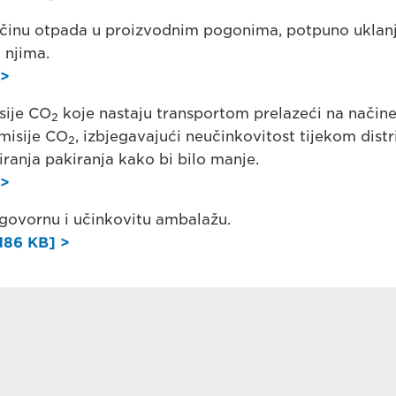
činu otpada u proizvodnim pogonima, potpuno uklanj
 njima.
 >
sije CO
koje nastaju transportom prelazeći na načine
2
misije CO
, izbjegavajući neučinkovitost tijekom distri
2
ranja pakiranja kako bi bilo manje.
 >
ovornu i učinkovitu ambalažu.
186 KB] >