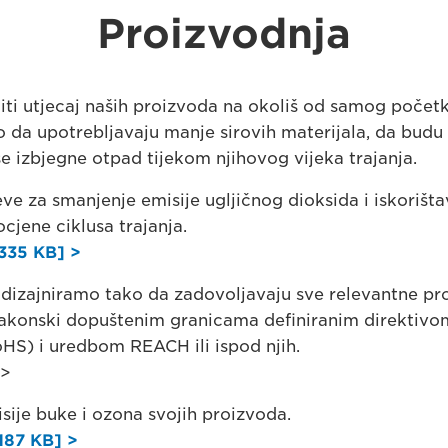
Proizvodnja
jiti utjecaj naših proizvoda na okoliš od samog počet
o da upotrebljavaju manje sirovih materijala, da budu
 se izbjegne otpad tijekom njihovog vijeka trajanja.
eve za smanjenje emisije ugljičnog dioksida i iskoriš
cjene ciklusa trajanja.
335 KB] >
dizajniramo tako da zadovoljavaju sve relevantne pro
zakonski dopuštenim granicama definiranim direktiv
oHS) i uredbom REACH ili ispod njih.
 >
ije buke i ozona svojih proizvoda.
187 KB] >