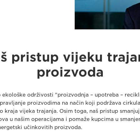
š pristup vijeku traja
proizvoda
 ekološke održivosti "proizvodnja – upotreba – recikli
ravljanje proizvodima na način koji podržava cirkul
o kraja vijeka trajanja. Osim toga, naš pristup smanjuj
nova u našim operacijama i pomaže kupcima u smanjen
ergetski učinkovitih proizvoda.