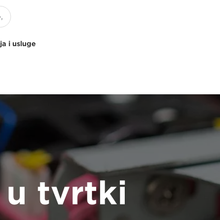
ja i usluge
u tvrtki