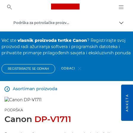
Canon Logo, back to ho
Podrška za potrošačke proizvode
Uklju
Canon
Već ste
vlasnik proizvoda tvrtke Canon
? Registrirajte svoj
proizvod radi ažuriranja softvera i programskih datoteka i
prihvatite primanje prilagođenih savjeta i ekskluzivnih ponuda
ODBACI
REGISTRIRAJTE SE ODMAH
Asortiman proizvoda

ANKETA
PODRŠKA
Canon
DP-V1711