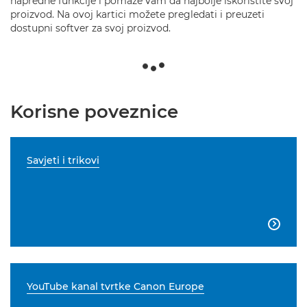
napredne funkcije i pomaže vam da najbolje iskoristite svoj
proizvod. Na ovoj kartici možete pregledati i preuzeti
dostupni softver za svoj proizvod.
Korisne poveznice
Savjeti i trikovi

YouTube kanal tvrtke Canon Europe