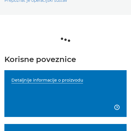
Prepoznat je operacijski sustav
Korisne poveznice
Detaljnije informacije o proizvodu
