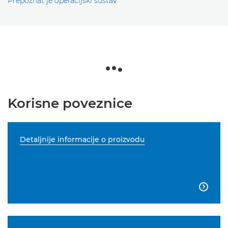
Prepoznat je operacijski sustav
Korisne poveznice
Detaljnije informacije o proizvodu
