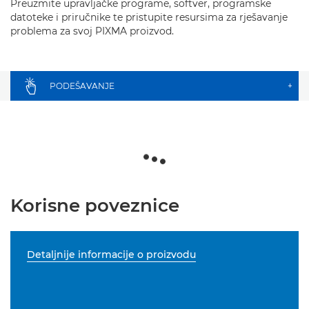
Preuzmite upravljačke programe, softver, programske
datoteke i priručnike te pristupite resursima za rješavanje
problema za svoj PIXMA proizvod.
PODEŠAVANJE
+
Korisne poveznice
Detaljnije informacije o proizvodu