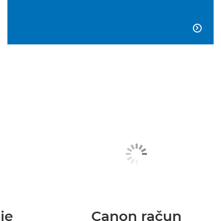

je
Canon račun