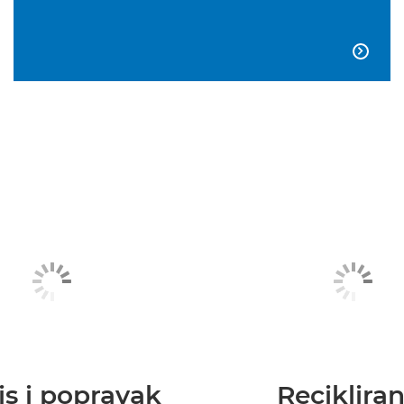

is i popravak
Recikliran