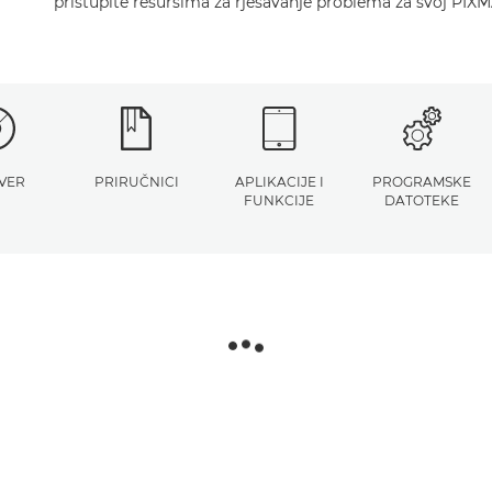
pristupite resursima za rješavanje problema za svoj PIXM
VER
PRIRUČNICI
APLIKACIJE I
PROGRAMSKE
FUNKCIJE
DATOTEKE