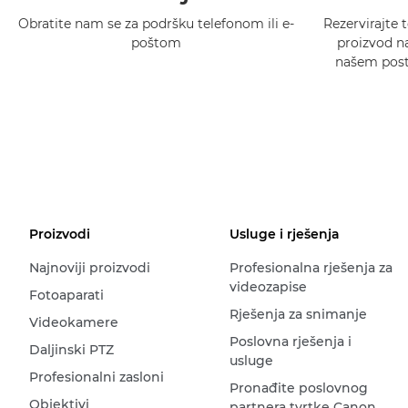
Obratite nam se za podršku telefonom ili e-
Rezervirajte t
poštom
proizvod na
našem postu
Proizvodi
Usluge i rješenja
Najnoviji proizvodi
Profesionalna rješenja za
videozapise
Fotoaparati
Rješenja za snimanje
Videokamere
Poslovna rješenja i
Daljinski PTZ
usluge
Profesionalni zasloni
Pronađite poslovnog
Objektivi
partnera tvrtke Canon