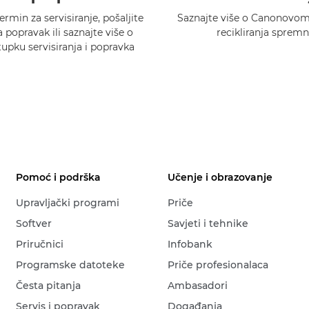
ermin za servisiranje, pošaljite
Saznajte više o Canonovo
 popravak ili saznajte više o
recikliranja spremn
pku servisiranja i popravka
Pomoć i podrška
Učenje i obrazovanje
Upravljački programi
Priče
Softver
Savjeti i tehnike
Priručnici
Infobank
Programske datoteke
Priče profesionalaca
Česta pitanja
Ambasadori
Servis i popravak
Događanja