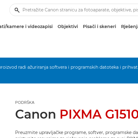
ti/kamere i videozapisi
Objektivi
Pisači i skeneri
Rješenj
 proizvod radi ažuriranja softvera i programskih datoteka i prihvat
PODRŠKA
Canon
PIXMA G151
Preuzmite upravljačke programe, softver, programske dat