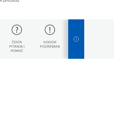
A proizvod.
NEXT SLIDE
ČESTA
KODOVI
TEHNIČKI
PITANJA I
POGREŠAKA
PODACI
POMOĆ