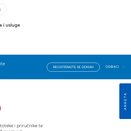
a i usluge
ite
ODBACI
REGISTRIRAJTE SE ODMAH
ANKETA
0
oteke i priručnike te