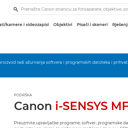
ti/kamere i videozapisi
Objektivi
Pisači i skeneri
Rješenj
 proizvod radi ažuriranja softvera i programskih datoteka i prihvat
PODRŠKA
Canon
i-SENSYS MF
Preuzmite upravljačke programe, softver, programske dat