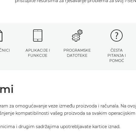
pristupite resursima za rješavanje problema za svoj i-SE
ČNICI
APLIKACIJE I
PROGRAMSKE
ČESTA
FUNKCIJE
DATOTEKE
PITANJA I
POMOĆ
ami
gram za omogućavanje veze između proizvoda i računala. Na ovoj
ašnjenje kompatibilnosti vašeg proizvoda sa svakim operacijski
učnicima i drugim sadržajima upotrebljavate kartice iznad.