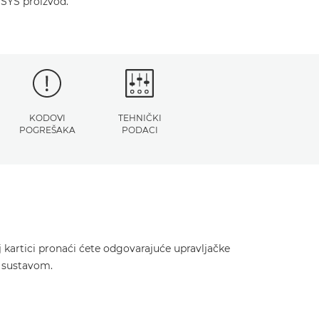
NSYS proizvod.
KODOVI
TEHNIČKI
POGREŠAKA
PODACI
 kartici pronaći ćete odgovarajuće upravljačke
m sustavom.