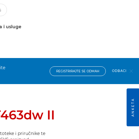
a i usluge
ite
ODBACI
REGISTRIRAJTE SE ODMAH
ANKETA
463dw II
oteke i priručnike te