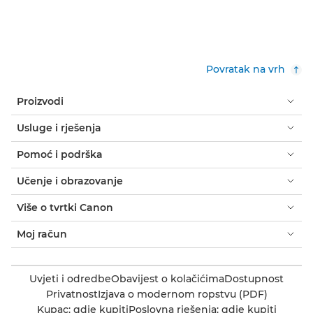
Povratak na vrh
Proizvodi
Usluge i rješenja
Pomoć i podrška
Učenje i obrazovanje
Više o tvrtki Canon
Moj račun
Uvjeti i odredbe
Obavijest o kolačićima
Dostupnost
Privatnost
Izjava o modernom ropstvu (PDF)
Kupac: gdje kupiti
Poslovna rješenja: gdje kupiti