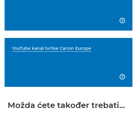

YouTube kanal tvrtke Canon Europe

Možda ćete također trebati...