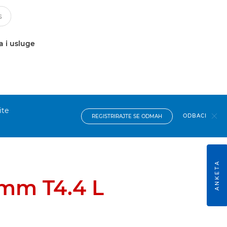
a i usluge
ite
ODBACI
REGISTRIRAJTE SE ODMAH
ANKETA
mm T4.4 L