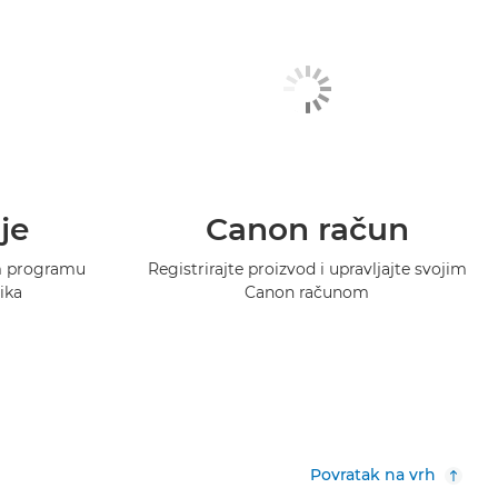
je
Canon račun
m programu
Registrirajte proizvod i upravljajte svojim
ika
Canon računom
Povratak na vrh