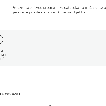
Preuzmite softver, programske datoteke i priručnike te p
rješavanje problema za svoj Cinema objektiv.
TA
JA I
OĆ
u u nastavku.