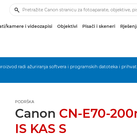
ti/kamere i videozapisi
Objektivi
Pisači i skeneri
Rješenj
 proizvod radi ažuriranja softvera i programskih datoteka i prihvat
PODRŠKA
Canon
CN-E70-200
IS KAS S