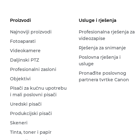
Proizvodi
Usluge i rješenja
Najnoviji proizvodi
Profesionalna rješenja za
videozapise
Fotoaparati
Rješenja za snimanje
Videokamere
Poslovna rješenja i
Daljinski PTZ
usluge
Profesionalni zasloni
Pronađite poslovnog
Objektivi
partnera tvrtke Canon
Pisači za kućnu upotrebu
i mali poslovni pisači
Uredski pisači
Produkcijski pisači
Skeneri
Tinta, toner i papir