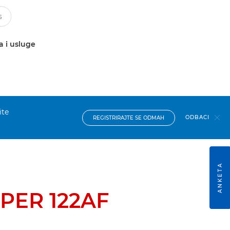
a i usluge
ite
ODBACI
REGISTRIRAJTE SE ODMAH
ANKETA
PER 122AF