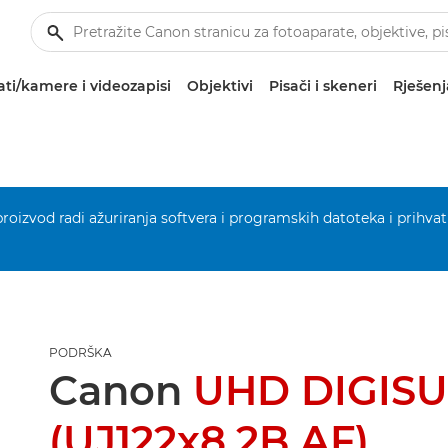
ti/kamere i videozapisi
Objektivi
Pisači i skeneri
Rješenj
 proizvod radi ažuriranja softvera i programskih datoteka i prihvat
PODRŠKA
Canon
UHD DIGISU
(UJ122x8.2B AF)