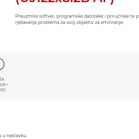
Preuzmite softver, programske datoteke i priručnike te p
rješavanje problema za svoj objektiv za emitiranje.
TA
JA I
OĆ
u u nastavku.