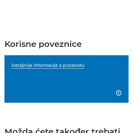
Korisne poveznice
Detaljnije informacije o proizvodu

Možda ćete također trebati...