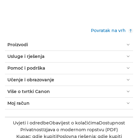
Povratak na vrh
Proizvodi
Usluge i rješenja
Pomoć i podrška
Učenje i obrazovanje
Više o tvrtki Canon
Moj račun
Uvjeti i odredbe
Obavijest o kolačićima
Dostupnost
Privatnost
Izjava o modernom ropstvu (PDF)
Kupac: gdje kupiti
Poslovna rješenja: gdje kupiti