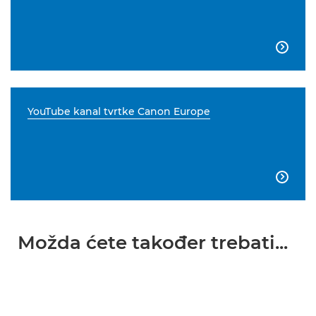

YouTube kanal tvrtke Canon Europe

Možda ćete također trebati...