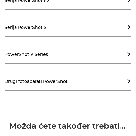
Serija PowerShot PX

Serija PowerShot S

PowerShot V Series

Drugi fotoaparati PowerShot

Možda ćete također trebati...