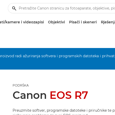
ti/kamere i videozapisi
Objektivi
Pisači i skeneri
Rješenj
 proizvod radi ažuriranja softvera i programskih datoteka i prihvat
PODRŠKA
Canon
EOS R7
Preuzmite softver, programske datoteke i priručnike te p