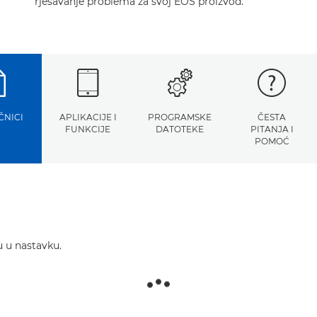
rješavanje problema za svoj EOS proizvod.
ČNICI
APLIKACIJE I
PROGRAMSKE
ČESTA
FUNKCIJE
DATOTEKE
PITANJA I
POMOĆ
u u nastavku.