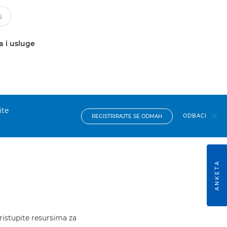
a i usluge
ite
ODBACI
REGISTRIRAJTE SE ODMAH
ANKETA
ristupite resursima za