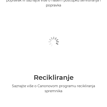
popravak ili saznajte više o našem postupku servisiranja i
popravka
Recikliranje
Saznajte više o Canonovom programu recikliranja
spremnika