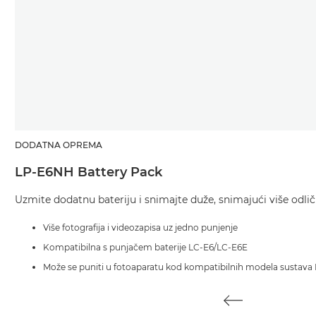
DODATNA OPREMA
LP-E6NH Battery Pack
Uzmite dodatnu bateriju i snimajte duže, snimajući više odličn
Više fotografija i videozapisa uz jedno punjenje
Kompatibilna s punjačem baterije LC-E6/LC-E6E
Može se puniti u fotoaparatu kod kompatibilnih modela sustava