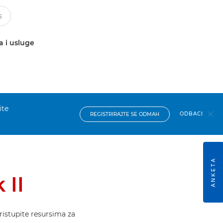
a i usluge
ite
ODBACI
REGISTRIRAJTE SE ODMAH
ANKETA
 II
ristupite resursima za