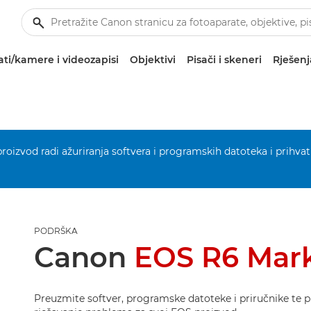
ti/kamere i videozapisi
Objektivi
Pisači i skeneri
Rješenj
 proizvod radi ažuriranja softvera i programskih datoteka i prihvat
PODRŠKA
Canon
EOS R6 Mark
Preuzmite softver, programske datoteke i priručnike te p