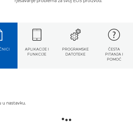
rješavanje problema za svoj EOS proizvod.
ČNICI
APLIKACIJE I
PROGRAMSKE
ČESTA
FUNKCIJE
DATOTEKE
PITANJA I
POMOĆ
u u nastavku.